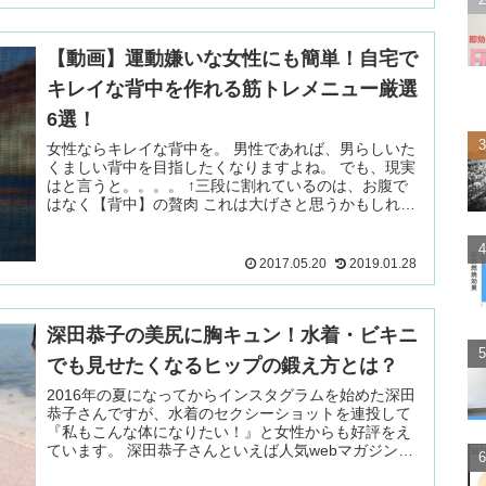
【動画】運動嫌いな女性にも簡単！自宅で
キレイな背中を作れる筋トレメニュー厳選
6選！
女性ならキレイな背中を。 男性であれば、男らしいた
くましい背中を目指したくなりますよね。 でも、現実
はと言うと。。。。 ↑三段に割れているのは、お腹で
はなく【背中】の贅肉 これは大げさと思うかもしれま
せん 続きを読む ＞
2017.05.20
2019.01.28
深田恭子の美尻に胸キュン！水着・ビキニ
でも見せたくなるヒップの鍛え方とは？
2016年の夏になってからインスタグラムを始めた深田
恭子さんですが、水着のセクシーショットを連投して
『私もこんな体になりたい！』と女性からも好評をえ
ています。 深田恭子さんといえば人気webマガジン
『美レンジャー』で男女500 続きを読む ＞