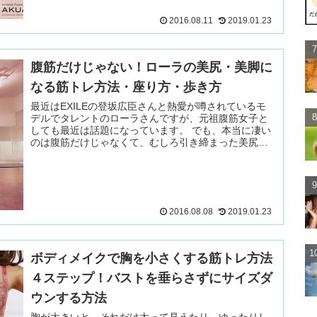
2016.08.11
2019.01.23
腹筋だけじゃない！ローラの美尻・美脚に
なる筋トレ方法・座り方・歩き方
最近はEXILEの登坂広臣さんと熱愛が噂されているモ
デルでタレントのローラさんですが、元祖腹筋女子と
しても最近は話題になっています。 でも、本当に凄い
のは腹筋だけじゃなくて、むしろ引き締まった美尻で
す。 続きを読む ＞
2016.08.08
2019.01.23
ボディメイクで胸を小さくする筋トレ方法
４ステップ！バストを垂らさずにサイズダ
ウンする方法