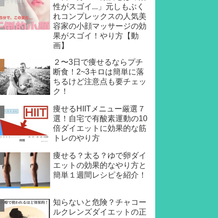
性がスゴイ...」元しもぶく
れコンプレックスの人気美
容家の小顔マッサージの効
果がスゴイ！やり方【動
画】
２〜3日で痩せるならプチ
断食！2~3キロは簡単に落
ちるけど注意点も要チェッ
ク！
痩せるHIITメニュー厳選７
選！自宅で有酸素運動の10
倍ダイエットに効果的な筋
トレのやり方
痩せる？太る？ゆで卵ダイ
エットの効果的なやり方と
簡単１週間レシピを紹介！
知らないと危険？チャコー
ルクレンズダイエットの正