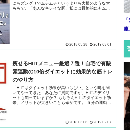
にもズングリでムチムチというよりも大根のような太
ももで、「あんなキレイな脚、私には骨格的にもムリ
なんだ..」と諦めていた１人です 続きを読む ＞
「
座
2018.05.28
2019.03.01
痩せるHIITメニュー厳選７選！自宅で有酸
素運動の10倍ダイエットに効果的な筋トレ
のやり方
「HIITはダイエット効果が高いらしい」という噂を聞
いてやってきた、あなたに質問ですが、HIITのデメリ
ットも知っていますか？ もちろんHIITのダイエット効
果、メリットが大きいことも確かです。 ５分の運動で
脂肪を4 続きを読む ＞
2018.03.06
2019.02.07