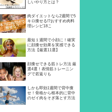
しいやり方とは？
肉ダイエットなら2週間で5
キロ痩せる!?おすすめ肉料
理レシピ18こ
最短１週間で小顔に！確実
に顔痩せ効果を実感できる
方法【厳選11選】
顔痩せできる筋トレ方法 厳
選4選！表情筋トレーニン
グで若返りも
しかも即効1週間で背中痩
せ！骨格から根本的に背中
のゼイ肉をそぎ落とす方法