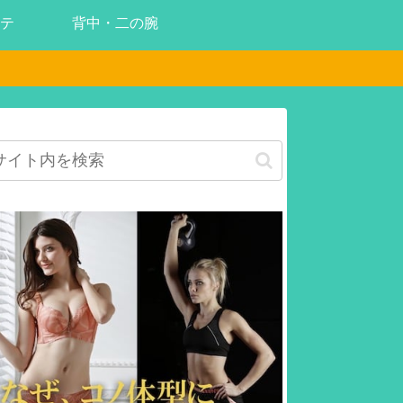
テ
背中・二の腕