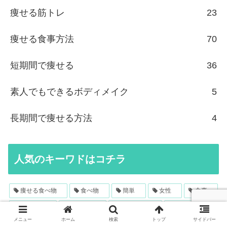
痩せる筋トレ
23
痩せる食事方法
70
短期間で痩せる
36
素人でもできるボディメイク
5
長期間で痩せる方法
4
人気のキーワドはコチラ
痩せる食べ物
食べ物
簡単
女性
食事
短期間
芸能人
お腹痩せ
食事制限
メニュー
ホーム
検索
トップ
サイドバー
間違ったダイエット方法
糖質制限
エクササイズ