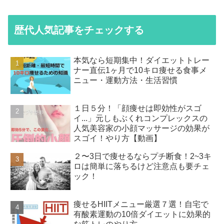
歴代人気記事をチェックする
本気なら短期集中！ダイエットトレー
ナー直伝1ヶ月で10キロ痩せる食事メ
ニュー・運動方法・生活習慣
１日５分！「顔痩せは即効性がスゴ
イ...」元しもぶくれコンプレックスの
人気美容家の小顔マッサージの効果が
スゴイ！やり方【動画】
２〜3日で痩せるならプチ断食！2~3キ
ロは簡単に落ちるけど注意点も要チェ
ック！
痩せるHIITメニュー厳選７選！自宅で
有酸素運動の10倍ダイエットに効果的