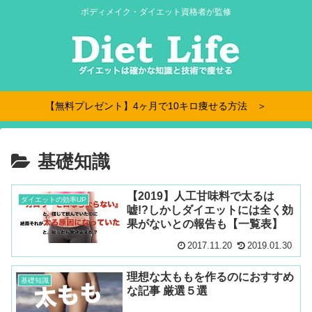
ボディメイク・ダイエット資格者が監修
【無料プレゼント】4ヶ月で10キロ痩せる方法 ＞
基礎知識
【2019】人工甘味料で太るは
ダイエットの効率UP
嘘!?しかしダイエットには全く効
果がないとの報告も【一覧表】
2017.11.20
2019.01.30
理想な太ももを作るのにおすすめ
基礎知識
な記事 厳選５選