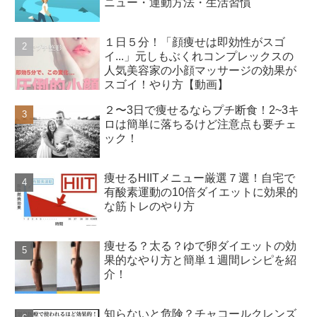
ニュー・運動方法・生活習慣
１日５分！「顔痩せは即効性がスゴ
イ...」元しもぶくれコンプレックスの
人気美容家の小顔マッサージの効果が
スゴイ！やり方【動画】
２〜3日で痩せるならプチ断食！2~3キ
ロは簡単に落ちるけど注意点も要チェ
ック！
痩せるHIITメニュー厳選７選！自宅で
有酸素運動の10倍ダイエットに効果的
な筋トレのやり方
痩せる？太る？ゆで卵ダイエットの効
果的なやり方と簡単１週間レシピを紹
介！
知らないと危険？チャコールクレンズ