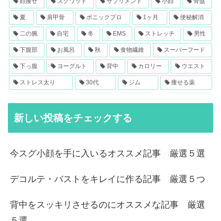
顔痩せ
スクワット
サプリメント
小顔
骨盤
夏
肩甲骨
ボニックプロ
1ヶ月
便秘解消
二の腕
自宅
冬
EMS
ストレッチ
男性
下腹部
お風呂
秋
食物繊維
スーパーフード
下っ腹
ヨーグルト
背中
カロリー
ウエスト
ストレス太り
30代
ジム
痩せる薬
新しい投稿をチェックする
今スグ小顔を手に入いるオススメ記事 厳選５選
デコルテ・バストをキレイに作る記事 厳選５つ
背中をスッキリさせるのにオススメな記事 厳選
５選