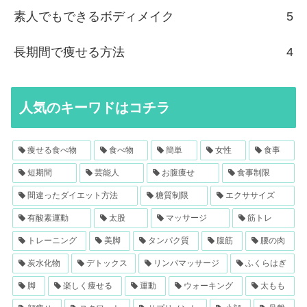
素人でもできるボディメイク
5
長期間で痩せる方法
4
人気のキーワドはコチラ
痩せる食べ物
食べ物
簡単
女性
食事
短期間
芸能人
お腹痩せ
食事制限
間違ったダイエット方法
糖質制限
エクササイズ
有酸素運動
太股
マッサージ
筋トレ
トレーニング
美脚
タンパク質
腹筋
腰の肉
炭水化物
デトックス
リンパマッサージ
ふくらはぎ
脚
楽しく痩せる
運動
ウォーキング
太もも