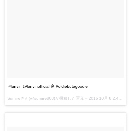
#lanvin @lanvinofficial 🍇 #oldiebutagoodie
Sumireさん(@sumire808)が投稿した写真 –
2016 10月 8 2:43午後 PDT