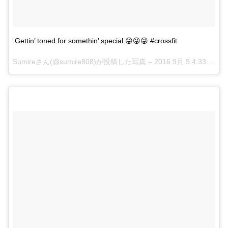
Gettin’ toned for somethin’ special 😜😜😜 #crossfit
Sumireさん(@sumire808)が投稿した写真 –
2016 9月 9 4:33午前 PDT