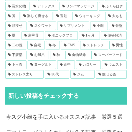
炭水化物
デトックス
リンパマッサージ
ふくらはぎ
脚
楽しく痩せる
運動
ウォーキング
太もも
顔痩せ
スクワット
サプリメント
小顔
骨盤
夏
肩甲骨
ボニックプロ
1ヶ月
便秘解消
二の腕
自宅
冬
EMS
ストレッチ
男性
下腹部
お風呂
秋
食物繊維
スーパーフード
下っ腹
ヨーグルト
背中
カロリー
ウエスト
ストレス太り
30代
ジム
痩せる薬
新しい投稿をチェックする
今スグ小顔を手に入いるオススメ記事 厳選５選