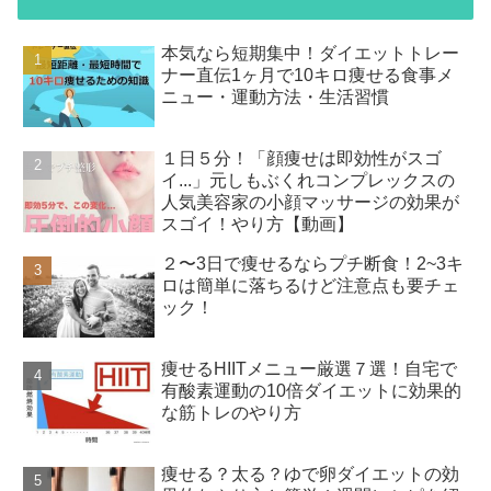
本気なら短期集中！ダイエットトレー
ナー直伝1ヶ月で10キロ痩せる食事メ
ニュー・運動方法・生活習慣
１日５分！「顔痩せは即効性がスゴ
イ...」元しもぶくれコンプレックスの
人気美容家の小顔マッサージの効果が
スゴイ！やり方【動画】
２〜3日で痩せるならプチ断食！2~3キ
ロは簡単に落ちるけど注意点も要チェ
ック！
痩せるHIITメニュー厳選７選！自宅で
有酸素運動の10倍ダイエットに効果的
な筋トレのやり方
痩せる？太る？ゆで卵ダイエットの効