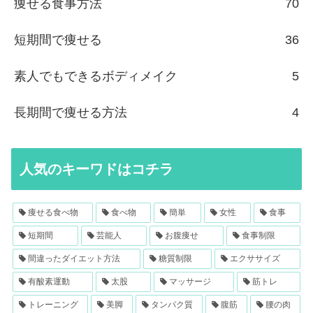
痩せる食事方法
70
短期間で痩せる
36
素人でもできるボディメイク
5
長期間で痩せる方法
4
人気のキーワドはコチラ
痩せる食べ物
食べ物
簡単
女性
食事
短期間
芸能人
お腹痩せ
食事制限
間違ったダイエット方法
糖質制限
エクササイズ
有酸素運動
太股
マッサージ
筋トレ
トレーニング
美脚
タンパク質
腹筋
腰の肉