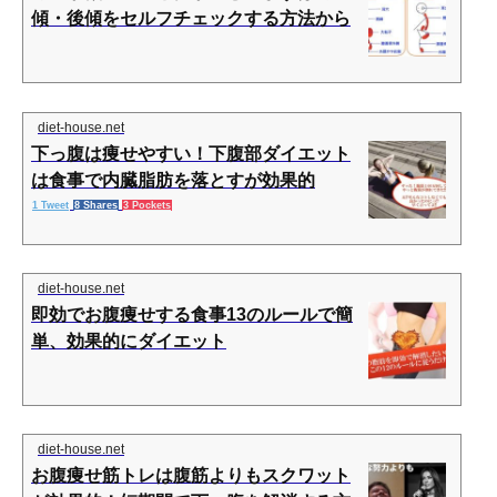
傾・後傾をセルフチェックする方法から
diet-house.net
下っ腹は痩せやすい！下腹部ダイエット
は食事で内臓脂肪を落とすが効果的
1 Tweet
8 Shares
3 Pockets
diet-house.net
即効でお腹痩せする食事13のルールで簡
単、効果的にダイエット
diet-house.net
お腹痩せ筋トレは腹筋よりもスクワット