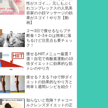
性がスゴイ...」元しもぶく
れコンプレックスの人気美
容家の小顔マッサージの効
果がスゴイ！やり方【動
画】
２〜3日で痩せるならプチ
断食！2~3キロは簡単に落
ちるけど注意点も要チェッ
ク！
痩せるHIITメニュー厳選７
選！自宅で有酸素運動の10
倍ダイエットに効果的な筋
トレのやり方
痩せる？太る？ゆで卵ダイ
エットの効果的なやり方と
簡単１週間レシピを紹介！
知らないと危険？チャコー
ルクレンズダイエットの正