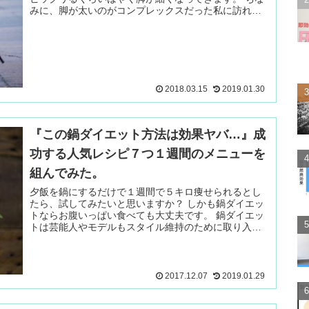
みに、脚が太いのがコンプレックスだった私に訪れた
のは、こ 続きを読む ＞
2018.03.15
2019.01.30
『この鍋ダイエット方法は効果ヤバ…』成
功する人気レシピ７つ１週間のメニューを
組んでみた。
夕飯を鍋にするだけで１週間で５キロ痩せられるとし
たら、試してみたいと思いますか？ しかも鍋ダイエッ
トならお腹いっぱい食べても大丈夫です。 鍋ダイエッ
トは芸能人やモデルもスタイル維持のために取り入れ
ている方法なので 続きを読む ＞
2017.12.07
2019.01.29