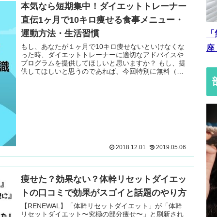
本気なら短期集中！ダイエットトレーナー
直伝1ヶ月で10キロ痩せる食事メニュー・
運動方法・生活習慣
「
もし、あなたが１ヶ月で10キロ痩せないといけなくな
座
った時、ダイエットトレーナーに適切なアドバイスや
プログラムを提供してほしいと思いますか？ もし、提
供してほしいと思うのであれば、今回特別に無料（価
格にすると10万円以上）でお伝えします 続きを読む
＞
2018.12.01
2019.05.06
痩せた？効果ない？体幹リセットダイエッ
トの口コミで効果がスゴイと話題のやり方
【RENEWAL】「体幹リセットダイエット」が「体幹
リセットダイエット〜究極の部分痩せ〜」と刷新され