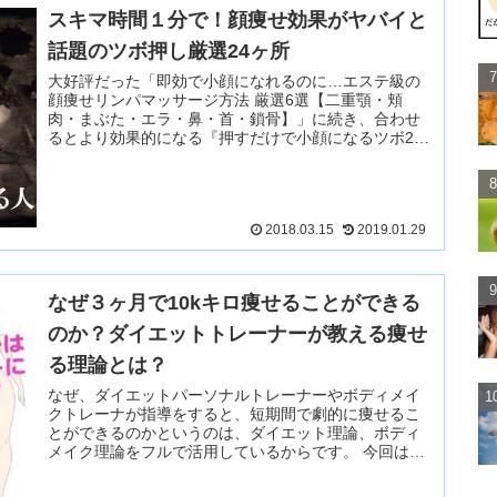
スキマ時間１分で！顔痩せ効果がヤバイと
話題のツボ押し厳選24ヶ所
大好評だった「即効で小顔になれるのに…エステ級の
顔痩せリンパマッサージ方法 厳選6選【二重顎・頬
肉・まぶた・エラ・鼻・首・鎖骨】」に続き、合わせ
るとより効果的になる『押すだけで小顔になるツボ24
ヶ所』についても紹介したいと思います。 続きを読
む ＞
2018.03.15
2019.01.29
なぜ３ヶ月で10kキロ痩せることができる
のか？ダイエットトレーナーが教える痩せ
る理論とは？
なぜ、ダイエットパーソナルトレーナーやボディメイ
クトレーナが指導をすると、短期間で劇的に痩せるこ
とができるのかというのは、ダイエット理論、ボディ
メイク理論をフルで活用しているからです。 今回はダ
イエット・ボディメイクトレーナー 続きを読む ＞