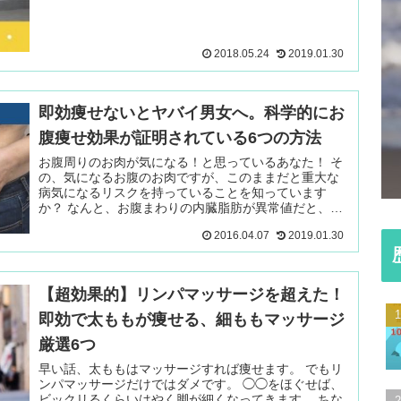
2018.05.24
2019.01.30
即効痩せないとヤバイ男女へ。科学的にお
腹痩せ効果が証明されている6つの方法
お腹周りのお肉が気になる！と思っているあなた！ そ
の、気になるお腹のお肉ですが、このままだと重大な
病気になるリスクを持っていることを知っています
か？ なんと、お腹まわりの内臓脂肪が異常値だと、普
通の肥満の人と比べても死亡 続きを読む ＞
2016.04.07
2019.01.30
【超効果的】リンパマッサージを超えた！
即効で太ももが痩せる、細ももマッサージ
厳選6つ
早い話、太ももはマッサージすれば痩せます。 でもリ
ンパマッサージだけではダメです。 ◯◯をほぐせば、
ビックリるくらいはやく脚が細くなってきます。 ちな