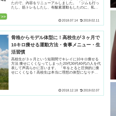
たので、内容をリニューアルしました。 「ジムも行っ
たし、筋トレもしたし、有酸素運動もしたのに、私の
体はいったいどうしたの？」 続きを読む ＞
2018.07.14
2019.02.11
骨格からモデル体型に！高校生が３ヶ月で
10キロ痩せる運動方法・食事メニュー・生
活習慣
高校生が３ヶ月という短期間でキレイに10キロ痩せる
方法 痩せにくくなってしまった20代30代40代の人を代
表して声高らかに言います。 「年をとると圧倒的に痩
せにくくなる！高校生は本当に理想の体型になりチャ
ンスなので青春を逃さないでく 続きを読む ＞
2018.12.18
2019.02.07