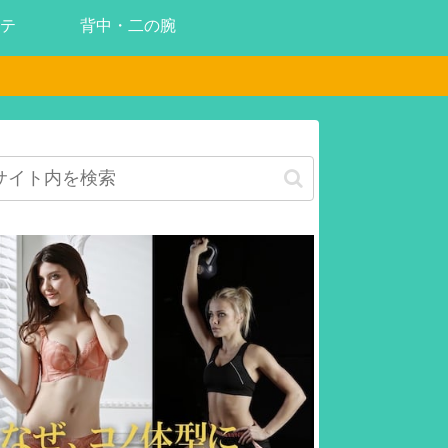
テ
背中・二の腕