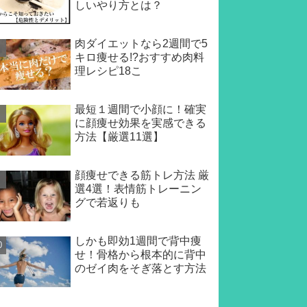
しいやり方とは？
肉ダイエットなら2週間で5
キロ痩せる!?おすすめ肉料
理レシピ18こ
最短１週間で小顔に！確実
に顔痩せ効果を実感できる
方法【厳選11選】
顔痩せできる筋トレ方法 厳
選4選！表情筋トレーニン
グで若返りも
しかも即効1週間で背中痩
せ！骨格から根本的に背中
のゼイ肉をそぎ落とす方法