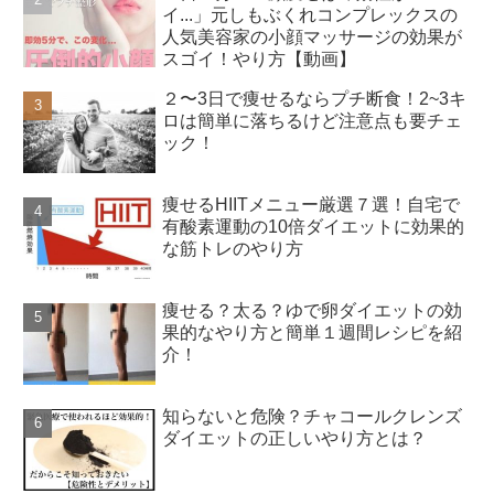
イ...」元しもぶくれコンプレックスの
人気美容家の小顔マッサージの効果が
スゴイ！やり方【動画】
２〜3日で痩せるならプチ断食！2~3キ
ロは簡単に落ちるけど注意点も要チェ
ック！
痩せるHIITメニュー厳選７選！自宅で
有酸素運動の10倍ダイエットに効果的
な筋トレのやり方
痩せる？太る？ゆで卵ダイエットの効
果的なやり方と簡単１週間レシピを紹
介！
知らないと危険？チャコールクレンズ
ダイエットの正しいやり方とは？