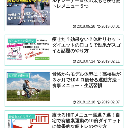
ルトレーナー直伝の太もも痩せ筋
トレメニュー５つ
2018.05.28
2019.03.01
痩せた？効果ない？体幹リセット
ダイエットの効率UP
ダイエットの口コミで効果がスゴ
イと話題のやり方
2018.07.14
2019.02.11
骨格からモデル体型に！高校生が
短期間で痩せる
３ヶ月で10キロ痩せる運動方法・
食事メニュー・生活習慣
2018.12.18
2019.02.07
痩せるHIITメニュー厳選７選！自
痩せるエクササイズ
宅で有酸素運動の10倍ダイエット
に効果的な筋トレのやり方