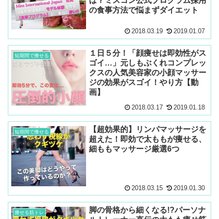
は？ミスコン公式プログラム採用
の食事方法で悩まずダイエット
2018.03.19
2019.01.07
１日５分！「顔痩せは即効性がス
短期間で痩せる
ゴイ…」元しもぶくれコンプレッ
クスの人気美容家の小顔マッサー
ジの効果がスゴイ！やり方【動
画】
2018.03.17
2019.01.18
【超効果的】リンパマッサージを
短期間で痩せる
超えた！即効で太ももが痩せる、
細ももマッサージ厳選6つ
2018.03.15
2019.01.30
脚の骨格から細くなる!?パーソナ
痩せる筋トレ