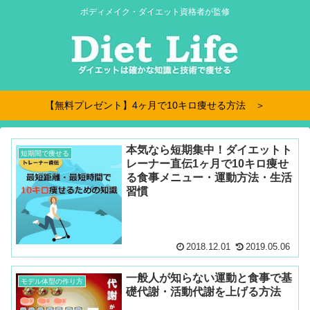
ボディメイク・ダイエット資格者が監修
【無料プレゼント】4ヶ月で10キロ痩せる方法 ＞
本気なら短期集中！ダイエットト
短期間で痩せる
レーナー直伝1ヶ月で10キロ痩せ
る食事メニュー・運動方法・生活
習慣
2018.12.01
2019.05.06
一般人が知らない運動と食事で基
モデル体型の作り方
礎代謝・活動代謝を上げる方法