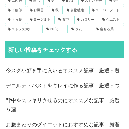
二の腕
自宅
冬
EMS
ストレッチ
男性
下腹部
お風呂
秋
食物繊維
スーパーフード
下っ腹
ヨーグルト
背中
カロリー
ウエスト
ストレス太り
30代
ジム
痩せる薬
新しい投稿をチェックする
今スグ小顔を手に入いるオススメ記事 厳選５選
デコルテ・バストをキレイに作る記事 厳選５つ
背中をスッキリさせるのにオススメな記事 厳選
５選
お腹まわりのダイエットにおすすめな記事 厳選