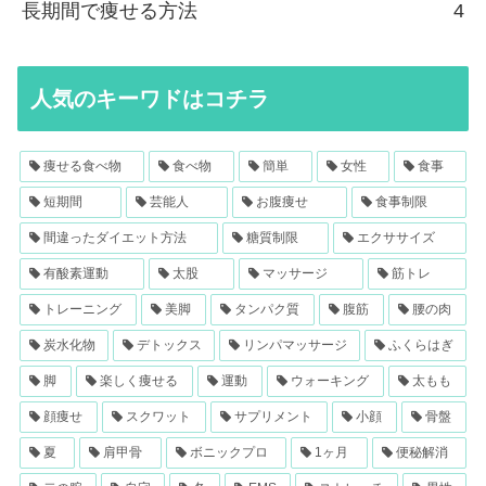
長期間で痩せる方法
4
人気のキーワドはコチラ
痩せる食べ物
食べ物
簡単
女性
食事
短期間
芸能人
お腹痩せ
食事制限
間違ったダイエット方法
糖質制限
エクササイズ
有酸素運動
太股
マッサージ
筋トレ
トレーニング
美脚
タンパク質
腹筋
腰の肉
炭水化物
デトックス
リンパマッサージ
ふくらはぎ
脚
楽しく痩せる
運動
ウォーキング
太もも
顔痩せ
スクワット
サプリメント
小顔
骨盤
夏
肩甲骨
ボニックプロ
1ヶ月
便秘解消