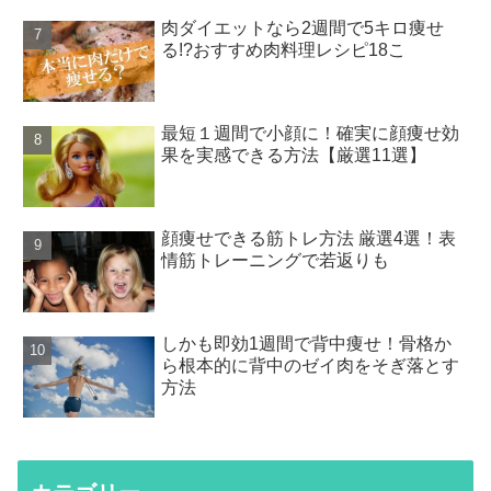
肉ダイエットなら2週間で5キロ痩せ
る!?おすすめ肉料理レシピ18こ
最短１週間で小顔に！確実に顔痩せ効
果を実感できる方法【厳選11選】
顔痩せできる筋トレ方法 厳選4選！表
情筋トレーニングで若返りも
しかも即効1週間で背中痩せ！骨格か
ら根本的に背中のゼイ肉をそぎ落とす
方法