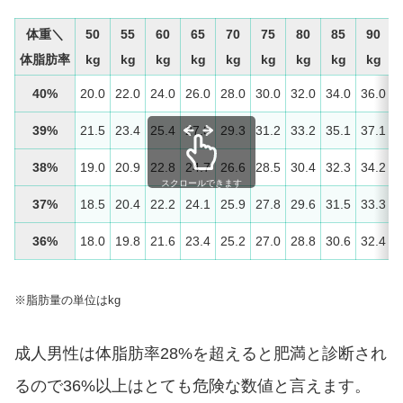
体重＼
50
55
60
65
70
75
80
85
90
体脂肪率
kg
kg
kg
kg
kg
kg
kg
kg
kg
40%
20.0
22.0
24.0
26.0
28.0
30.0
32.0
34.0
36.0
3
39%
21.5
23.4
25.4
27.3
29.3
31.2
33.2
35.1
37.1
3
38%
19.0
20.9
22.8
24.7
26.6
28.5
30.4
32.3
34.2
3
スクロールできます
37%
18.5
20.4
22.2
24.1
25.9
27.8
29.6
31.5
33.3
3
36%
18.0
19.8
21.6
23.4
25.2
27.0
28.8
30.6
32.4
3
※脂肪量の単位はkg
成人男性は体脂肪率28%を超えると肥満と診断され
るので36%以上はとても危険な数値と言えます。