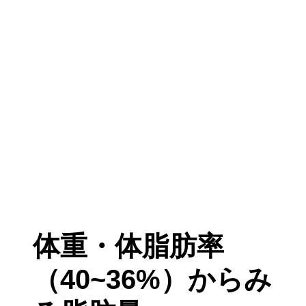
体重・体脂肪率
（40~36%）からみ