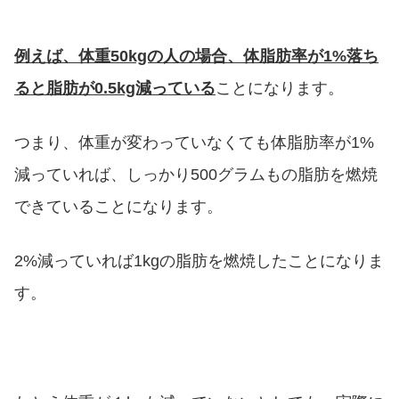
例えば、体重50kgの人の場合、体脂肪率が1%落ち
ると脂肪が0.5kg減っている
ことになります。
つまり、体重が変わっていなくても体脂肪率が1%
減っていれば、しっかり500グラムもの脂肪を燃焼
できていることになります。
2%減っていれば1kgの脂肪を燃焼したことになりま
す。