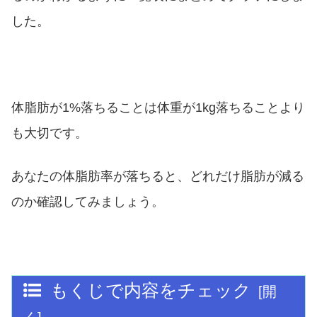
した。
体脂肪が1%落ちることは体重が1kg落ちることより
も大切です。
あなたの体脂肪率が落ちると、どれだけ脂肪が減る
のか確認してみましょう。
もくじで内容をチェック