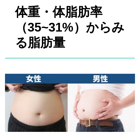
体重・体脂肪率
（35~31%）からみ
る脂肪量