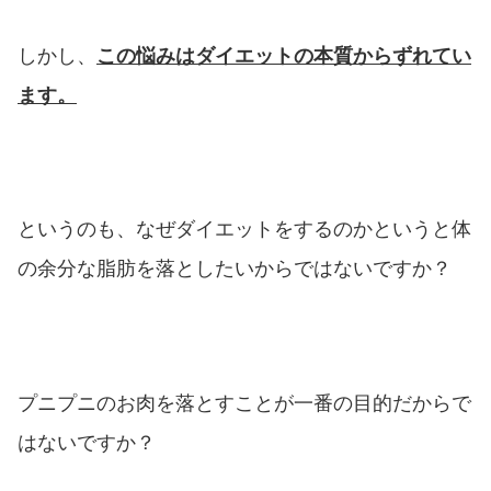
しかし、
この悩みはダイエットの本質からずれてい
ます。
というのも、なぜダイエットをするのかというと体
の余分な脂肪を落としたいからではないですか？
プニプニのお肉を落とすことが一番の目的だからで
はないですか？