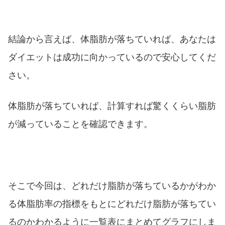
結論から言えば、体脂肪が落ちていれば、あなたは
ダイエットは成功に向かっているので安心してくだ
さい。
体脂肪が落ちていれば、計算すれば驚くくらい脂肪
が減っていることを確認できます。
そこで今回は、どれだけ脂肪が落ちているかがわか
る体脂肪率の指標をもとにどれだけ脂肪が落ちてい
るのかわかるように一覧表にまとめてグラフにしま