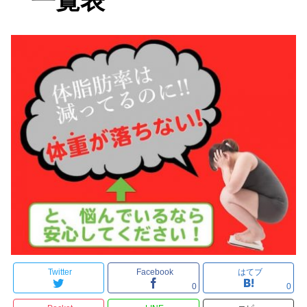
一覧表
Twitter
Facebook
はてブ
0
0