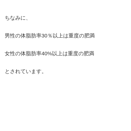
ちなみに、
男性の体脂肪率30％以上は重度の肥満
女性の体脂肪率40%以上は重度の肥満
とされています。