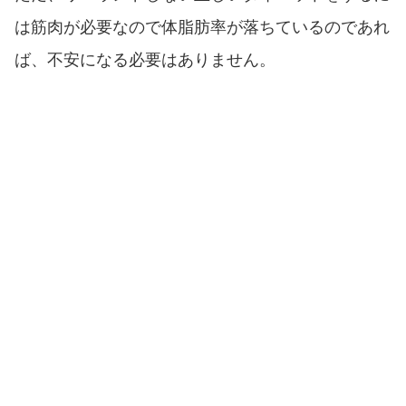
は筋肉が必要なので体脂肪率が落ちているのであれ
ば、不安になる必要はありません。