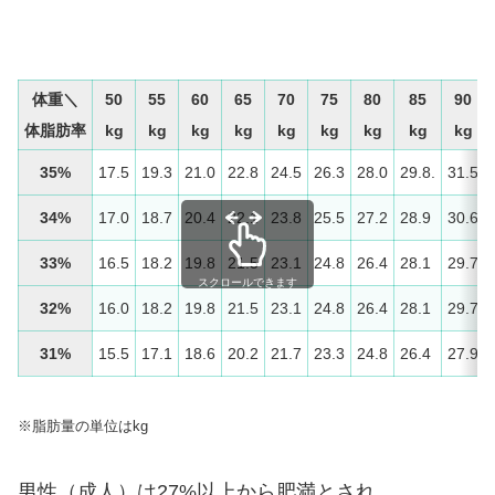
体重＼
50
55
60
65
70
75
80
85
90
体脂肪率
kg
kg
kg
kg
kg
kg
kg
kg
kg
35%
17.5
19.3
21.0
22.8
24.5
26.3
28.0
29.8.
31.5
34%
17.0
18.7
20.4
22.1
23.8
25.5
27.2
28.9
30.6
33%
16.5
18.2
19.8
21.5
23.1
24.8
26.4
28.1
29.7
スクロールできます
32%
16.0
18.2
19.8
21.5
23.1
24.8
26.4
28.1
29.7
31%
15.5
17.1
18.6
20.2
21.7
23.3
24.8
26.4
27.9
※脂肪量の単位はkg
男性（成人）は27%以上から肥満とされ、