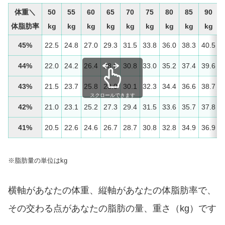
体重＼
50
55
60
65
70
75
80
85
90
体脂肪率
kg
kg
kg
kg
kg
kg
kg
kg
kg
45%
22.5
24.8
27.0
29.3
31.5
33.8
36.0
38.3
40.5
4
44
%
22.0
24.2
26.4
28.6
30.8
33.0
35.2
37.4
39.6
4
43
%
21.5
23.7
25.8
28.0
30.1
32.3
34.4
36.6
38.7
4
スクロールできます
42%
21.0
23.1
25.2
27.3
29.4
31.5
33.6
35.7
37.8
4
41%
20.5
22.6
24.6
26.7
28.7
30.8
32.8
34.9
36.9
3
※脂肪量の単位はkg
横軸があなたの体重、縦軸があなたの体脂肪率で、
その交わる点があなたの脂肪の量、重さ（kg）です