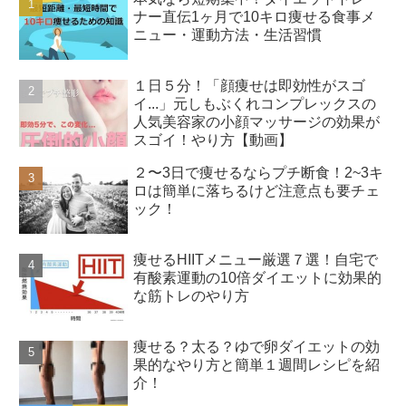
ナー直伝1ヶ月で10キロ痩せる食事メ
ニュー・運動方法・生活習慣
１日５分！「顔痩せは即効性がスゴ
イ...」元しもぶくれコンプレックスの
人気美容家の小顔マッサージの効果が
スゴイ！やり方【動画】
２〜3日で痩せるならプチ断食！2~3キ
ロは簡単に落ちるけど注意点も要チェ
ック！
痩せるHIITメニュー厳選７選！自宅で
有酸素運動の10倍ダイエットに効果的
な筋トレのやり方
痩せる？太る？ゆで卵ダイエットの効
果的なやり方と簡単１週間レシピを紹
介！