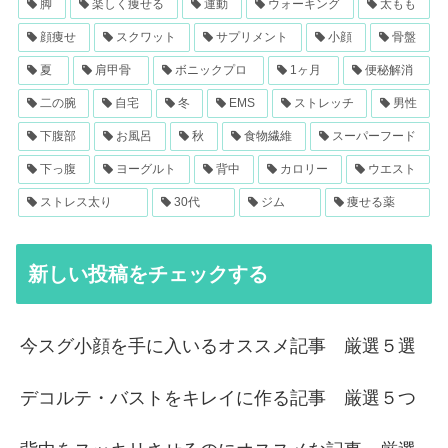
脚
楽しく痩せる
運動
ウォーキング
太もも
顔痩せ
スクワット
サプリメント
小顔
骨盤
夏
肩甲骨
ボニックプロ
1ヶ月
便秘解消
二の腕
自宅
冬
EMS
ストレッチ
男性
下腹部
お風呂
秋
食物繊維
スーパーフード
下っ腹
ヨーグルト
背中
カロリー
ウエスト
ストレス太り
30代
ジム
痩せる薬
新しい投稿をチェックする
今スグ小顔を手に入いるオススメ記事 厳選５選
デコルテ・バストをキレイに作る記事 厳選５つ