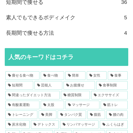
短期間で痩せる
36
素人でもできるボディメイク
5
長期間で痩せる方法
4
人気のキーワドはコチラ
痩せる食べ物
食べ物
簡単
女性
食事
短期間
芸能人
お腹痩せ
食事制限
間違ったダイエット方法
糖質制限
エクササイズ
有酸素運動
太股
マッサージ
筋トレ
トレーニング
美脚
タンパク質
腹筋
腰の肉
炭水化物
デトックス
リンパマッサージ
ふくらはぎ