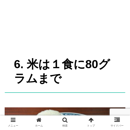
6. 米は１食に80グ
ラムまで
メニュー
ホーム
検索
トップ
サイドバー