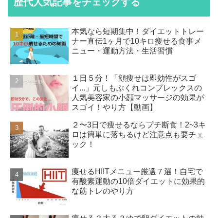
歴代人気記事をチェックする
本気なら短期集中！ダイエットトレー
ナー直伝1ヶ月で10キロ痩せる食事メ
ニュー・運動方法・生活習慣
１日５分！「顔痩せは即効性がスゴ
イ...」元しもぶくれコンプレックスの
人気美容家の小顔マッサージの効果が
スゴイ！やり方【動画】
２〜3日で痩せるならプチ断食！2~3キ
ロは簡単に落ちるけど注意点も要チェ
ック！
痩せるHIITメニュー厳選７選！自宅で
有酸素運動の10倍ダイエットに効果的
な筋トレのやり方