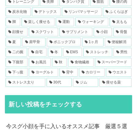
トレーニング
美脚
タンパク質
腹筋
腰の肉
炭水化物
デトックス
リンパマッサージ
ふくらはぎ
脚
楽しく痩せる
運動
ウォーキング
太もも
顔痩せ
スクワット
サプリメント
小顔
骨盤
夏
肩甲骨
ボニックプロ
1ヶ月
便秘解消
二の腕
自宅
冬
EMS
ストレッチ
男性
下腹部
お風呂
秋
食物繊維
スーパーフード
下っ腹
ヨーグルト
背中
カロリー
ウエスト
ストレス太り
30代
ジム
痩せる薬
新しい投稿をチェックする
今スグ小顔を手に入いるオススメ記事 厳選５選