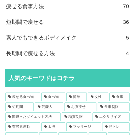
痩せる食事方法
70
短期間で痩せる
36
素人でもできるボディメイク
5
長期間で痩せる方法
4
人気のキーワドはコチラ
痩せる食べ物
食べ物
簡単
女性
食事
短期間
芸能人
お腹痩せ
食事制限
間違ったダイエット方法
糖質制限
エクササイズ
有酸素運動
太股
マッサージ
筋トレ