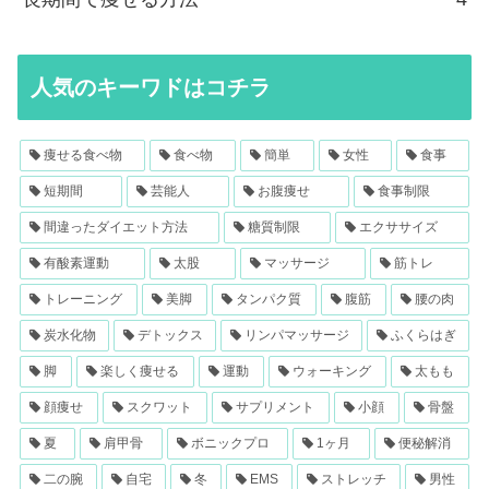
人気のキーワドはコチラ
痩せる食べ物
食べ物
簡単
女性
食事
短期間
芸能人
お腹痩せ
食事制限
間違ったダイエット方法
糖質制限
エクササイズ
有酸素運動
太股
マッサージ
筋トレ
トレーニング
美脚
タンパク質
腹筋
腰の肉
炭水化物
デトックス
リンパマッサージ
ふくらはぎ
脚
楽しく痩せる
運動
ウォーキング
太もも
顔痩せ
スクワット
サプリメント
小顔
骨盤
夏
肩甲骨
ボニックプロ
1ヶ月
便秘解消
二の腕
自宅
冬
EMS
ストレッチ
男性