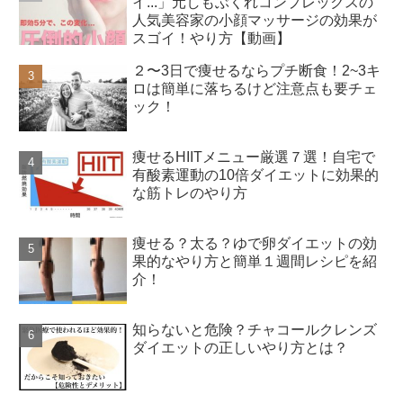
イ...」元しもぶくれコンプレックスの
人気美容家の小顔マッサージの効果が
スゴイ！やり方【動画】
２〜3日で痩せるならプチ断食！2~3キ
ロは簡単に落ちるけど注意点も要チェ
ック！
痩せるHIITメニュー厳選７選！自宅で
有酸素運動の10倍ダイエットに効果的
な筋トレのやり方
痩せる？太る？ゆで卵ダイエットの効
果的なやり方と簡単１週間レシピを紹
介！
知らないと危険？チャコールクレンズ
ダイエットの正しいやり方とは？