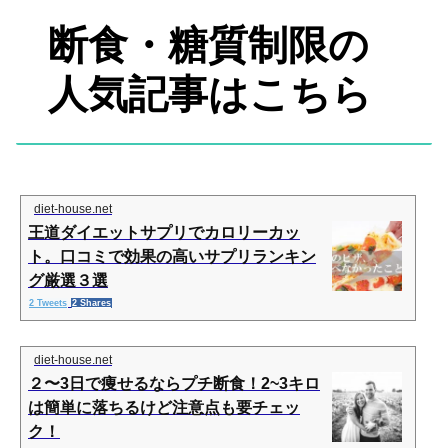
断食・糖質制限の
人気記事はこちら
diet-house.net
王道ダイエットサプリでカロリーカッ
ト。口コミで効果の高いサプリランキン
グ厳選３選
2 Tweets
2 Shares
diet-house.net
２〜3日で痩せるならプチ断食！2~3キロ
は簡単に落ちるけど注意点も要チェッ
ク！