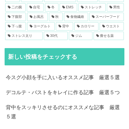
二の腕
自宅
冬
EMS
ストレッチ
男性
下腹部
お風呂
秋
食物繊維
スーパーフード
下っ腹
ヨーグルト
背中
カロリー
ウエスト
ストレス太り
30代
ジム
痩せる薬
新しい投稿をチェックする
今スグ小顔を手に入いるオススメ記事 厳選５選
デコルテ・バストをキレイに作る記事 厳選５つ
背中をスッキリさせるのにオススメな記事 厳選
５選