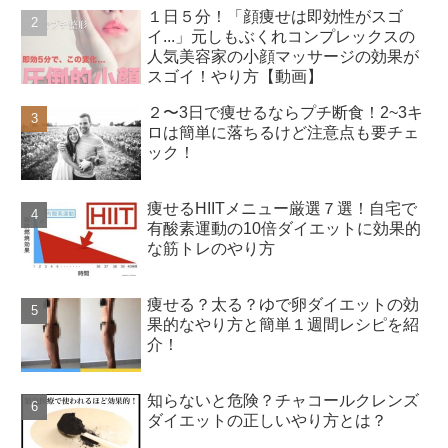
１日５分！「顔痩せは即効性がスゴ
イ...」元しもぶくれコンプレックスの
人気美容家の小顔マッサージの効果が
スゴイ！やり方【動画】
２〜3日で痩せるならプチ断食！2~3キ
ロは簡単に落ちるけど注意点も要チェ
ック！
痩せるHIITメニュー厳選７選！自宅で
有酸素運動の10倍ダイエットに効果的
な筋トレのやり方
痩せる？太る？ゆで卵ダイエットの効
果的なやり方と簡単１週間レシピを紹
介！
知らないと危険？チャコールクレンズ
ダイエットの正しいやり方とは？