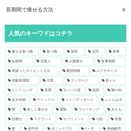
長期間で痩せる方法
4
人気のキーワドはコチラ
痩せる食べ物
食べ物
簡単
女性
食事
短期間
芸能人
お腹痩せ
食事制限
間違ったダイエット方法
糖質制限
エクササイズ
有酸素運動
太股
マッサージ
筋トレ
トレーニング
美脚
タンパク質
腹筋
腰の肉
炭水化物
デトックス
リンパマッサージ
ふくらはぎ
脚
楽しく痩せる
運動
ウォーキング
太もも
顔痩せ
スクワット
サプリメント
小顔
骨盤
夏
肩甲骨
ボニックプロ
1ヶ月
便秘解消