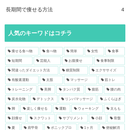
長期間で痩せる方法
4
人気のキーワドはコチラ
痩せる食べ物
食べ物
簡単
女性
食事
短期間
芸能人
お腹痩せ
食事制限
間違ったダイエット方法
糖質制限
エクササイズ
有酸素運動
太股
マッサージ
筋トレ
トレーニング
美脚
タンパク質
腹筋
腰の肉
炭水化物
デトックス
リンパマッサージ
ふくらはぎ
脚
楽しく痩せる
運動
ウォーキング
太もも
顔痩せ
スクワット
サプリメント
小顔
骨盤
夏
肩甲骨
ボニックプロ
1ヶ月
便秘解消