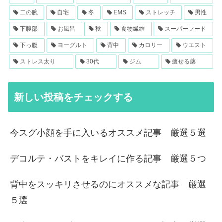
二の腕
自宅
冬
EMS
ストレッチ
男性
下腹部
お風呂
秋
食物繊維
スーパーフード
下っ腹
ヨーグルト
背中
カロリー
ウエスト
ストレス太り
30代
ジム
痩せる薬
新しい投稿をチェックする
今スグ小顔を手に入いるオススメ記事 厳選５選
デコルテ・バストをキレイに作る記事 厳選５つ
背中をスッキリさせるのにオススメな記事 厳選
５選