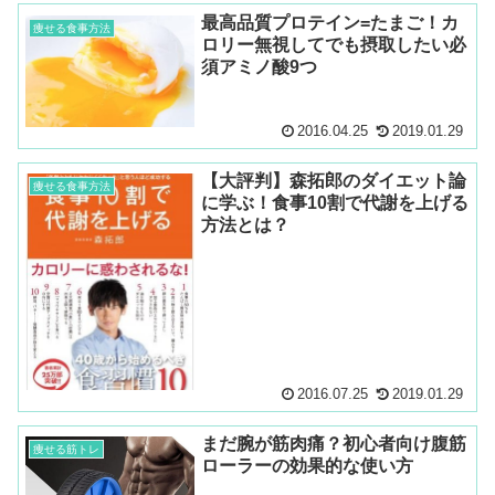
最高品質プロテイン=たまご！カ
痩せる食事方法
ロリー無視してでも摂取したい必
須アミノ酸9つ
2016.04.25
2019.01.29
【大評判】森拓郎のダイエット論
痩せる食事方法
に学ぶ！食事10割で代謝を上げる
方法とは？
2016.07.25
2019.01.29
まだ腕が筋肉痛？初心者向け腹筋
痩せる筋トレ
ローラーの効果的な使い方