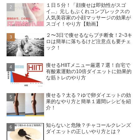
１日５分！「顔痩せは即効性がスゴ
イ...」元しもぶくれコンプレックスの
人気美容家の小顔マッサージの効果が
スゴイ！やり方【動画】
２〜3日で痩せるならプチ断食！2~3キ
ロは簡単に落ちるけど注意点も要チェ
ック！
痩せるHIITメニュー厳選７選！自宅で
有酸素運動の10倍ダイエットに効果的
な筋トレのやり方
痩せる？太る？ゆで卵ダイエットの効
果的なやり方と簡単１週間レシピを紹
介！
知らないと危険？チャコールクレンズ
ダイエットの正しいやり方とは？