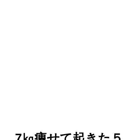
7㎏痩せて起きた５