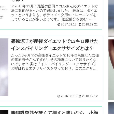
※2018年12月：最近の藤田ニコルさんのダイエット方
法に変化があったので追記しました。 最近は、ダイエ
ットというよりも、ボディメイク用のトレーニングを
していることが多いようです。 追記部分を読む ＞ い
ぜんテレビ 続きを読む ＞
2017.09.13
2018.12.21
篠原涼子が産後ダイエットで13キロ痩せた
インスパイリング・エクササイズとは？
たった3ヶ月間の産後ダイエットで16キロも痩せた女優
の篠原涼子さんですが、その秘密について知りたくな
いですか？ 実は『インスパイリング・エクササイズ』
と呼ばれるエクササイズをやっており、このエクササ
イズが痩せただけではなく下着 続きを読む ＞
2016.08.13
2018.12.12
胸鎖乳突筋が硬くて押すと痛いなら、小顔