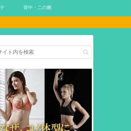
テ
背中・二の腕