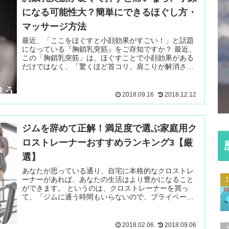
になる可能性大？簡単にできるほぐし方・
マッサージ方法
最近、「ここをほぐすと小顔効果がすごい！」と話題
になっている『胸鎖乳突筋』をご存知ですか？ 最近、
この「胸鎖乳突筋」は、ほぐすことで小顔効果がある
だけではなく、「驚くほど首コリ、肩こりが解消され
た！」と口コミでジワジワと広がっ 続きを読む ＞
2018.09.16
2018.12.12
ジムを辞めて正解！満足度で選ぶ家庭用ク
ロストレーナーおすすめランキング3【厳
選】
あなたが思っている通り、自宅に本格的なクロストレ
ーナーがあれば、あなたの生活はより豊かになること
ができます。 というのは、クロストレーナーを買っ
て、「ジムに通う時間もいらないので、プライベート
も充実させられるようになった」、「会話がう 続き
を読む ＞
2018.02.06
2018.09.06