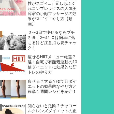
性がスゴイ...」元しもぶく
れコンプレックスの人気美
容家の小顔マッサージの効
果がスゴイ！やり方【動
画】
２〜3日で痩せるならプチ
断食！2~3キロは簡単に落
ちるけど注意点も要チェッ
ク！
痩せるHIITメニュー厳選７
選！自宅で有酸素運動の10
倍ダイエットに効果的な筋
トレのやり方
痩せる？太る？ゆで卵ダイ
エットの効果的なやり方と
簡単１週間レシピを紹介！
知らないと危険？チャコー
ルクレンズダイエットの正