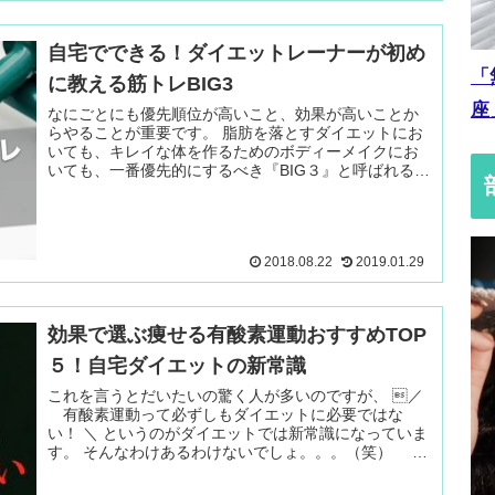
自宅でできる！ダイエットレーナーが初め
「
に教える筋トレBIG3
座
なにごとにも優先順位が高いこと、効果が高いことか
らやることが重要です。 脂肪を落とすダイエットにお
いても、キレイな体を作るためのボディーメイクにお
いても、一番優先的にするべき『BIG３』と呼ばれる３
つの筋トレ種目があります。 fa- 続きを読む ＞
2018.08.22
2019.01.29
効果で選ぶ痩せる有酸素運動おすすめTOP
５！自宅ダイエットの新常識
これを言うとだいたいの驚く人が多いのですが、 ／
有酸素運動って必ずしもダイエットに必要ではな
い！ ＼ というのがダイエットでは新常識になっていま
す。 そんなわけあるわけないでしょ。。。（笑） 続
きを読む ＞