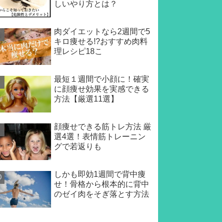
しいやり方とは？
肉ダイエットなら2週間で5
キロ痩せる!?おすすめ肉料
理レシピ18こ
最短１週間で小顔に！確実
に顔痩せ効果を実感できる
方法【厳選11選】
顔痩せできる筋トレ方法 厳
選4選！表情筋トレーニン
グで若返りも
しかも即効1週間で背中痩
せ！骨格から根本的に背中
のゼイ肉をそぎ落とす方法