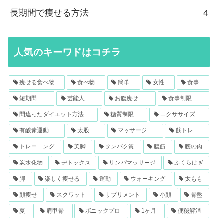
長期間で痩せる方法
4
人気のキーワドはコチラ
痩せる食べ物
食べ物
簡単
女性
食事
短期間
芸能人
お腹痩せ
食事制限
間違ったダイエット方法
糖質制限
エクササイズ
有酸素運動
太股
マッサージ
筋トレ
トレーニング
美脚
タンパク質
腹筋
腰の肉
炭水化物
デトックス
リンパマッサージ
ふくらはぎ
脚
楽しく痩せる
運動
ウォーキング
太もも
顔痩せ
スクワット
サプリメント
小顔
骨盤
夏
肩甲骨
ボニックプロ
1ヶ月
便秘解消