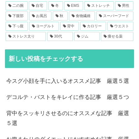
二の腕
自宅
冬
EMS
ストレッチ
男性
下腹部
お風呂
秋
食物繊維
スーパーフード
下っ腹
ヨーグルト
背中
カロリー
ウエスト
ストレス太り
30代
ジム
痩せる薬
新しい投稿をチェックする
今スグ小顔を手に入いるオススメ記事 厳選５選
デコルテ・バストをキレイに作る記事 厳選５つ
背中をスッキリさせるのにオススメな記事 厳選
５選