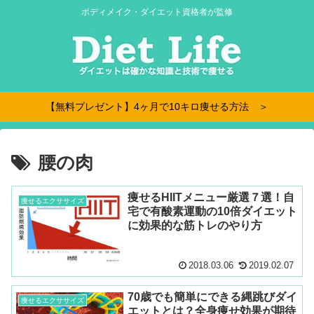
ボディメイク・ダイエット資格者が監修
【無料プレゼント】4ヶ月で10キロ痩せる方法 ＞
腰の肉
痩せるHIITメニュー厳選７選！自
痩せるエクササイズ
宅で有酸素運動の10倍ダイエット
に効果的な筋トレのやり方
2018.03.06
2019.02.07
70歳でも簡単にできる縄跳びダイ
痩せるエクササイズ
エットとは？全身痩せ効果が期待