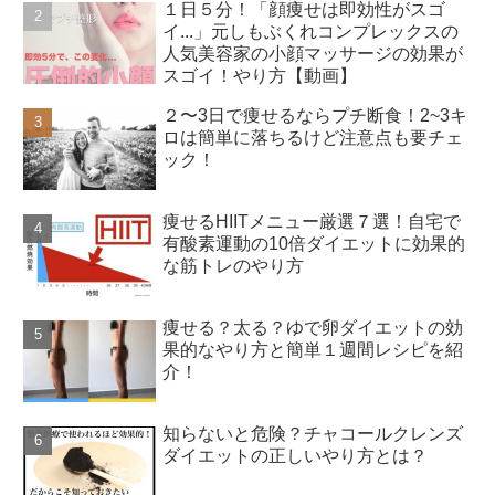
１日５分！「顔痩せは即効性がスゴ
イ...」元しもぶくれコンプレックスの
人気美容家の小顔マッサージの効果が
スゴイ！やり方【動画】
２〜3日で痩せるならプチ断食！2~3キ
ロは簡単に落ちるけど注意点も要チェ
ック！
痩せるHIITメニュー厳選７選！自宅で
有酸素運動の10倍ダイエットに効果的
な筋トレのやり方
痩せる？太る？ゆで卵ダイエットの効
果的なやり方と簡単１週間レシピを紹
介！
知らないと危険？チャコールクレンズ
ダイエットの正しいやり方とは？