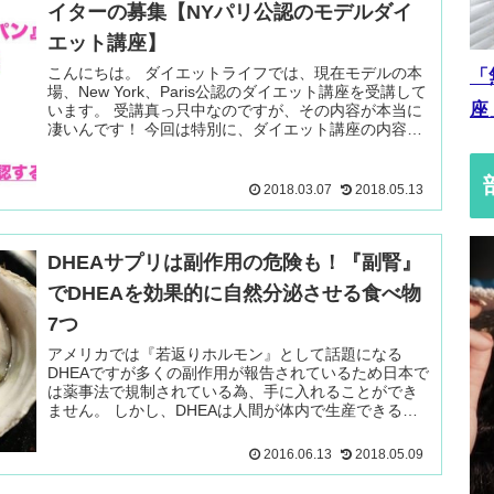
イターの募集【NYパリ公認のモデルダイ
エット講座】
こんにちは。 ダイエットライフでは、現在モデルの本
「
場、New York、Paris公認のダイエット講座を受講して
座
います。 受講真っ只中なのですが、その内容が本当に
凄いんです！ 今回は特別に、ダイエット講座の内容を
公開しても 続きを読む ＞
2018.03.07
2018.05.13
DHEAサプリは副作用の危険も！『副腎』
でDHEAを効果的に自然分泌させる食べ物
7つ
アメリカでは『若返りホルモン』として話題になる
DHEAですが多くの副作用が報告されているため日本で
は薬事法で規制されている為、手に入れることができ
ません。 しかし、DHEAは人間が体内で生産できると
いうことも知っていますか？ 続きを読む ＞
2016.06.13
2018.05.09