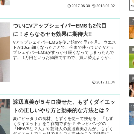
2017.06.30
2018.01.02
ついにVアップシェイパーEMSも2代目
に！さらなるヤセ効果に期待大!!
VアップシェイパーEMSを使い始めて早7ヶ月。 ウエス
トが10cm細くなったことで、今まで使っていたVアッ
プシェイパーEMSがすっかり緩くなってしまったんで
す。 1万円というお値段ですので、買い替えようかど
うしようか…2ヶ月悩ん 続きを読む ＞
2017.11.04
渡辺直美が５キロ痩せた、もずくダイエッ
トの正しいやり方と効果的な方法とは？
夏にピッタリの食材、もずくを使って痩せる、『もず
くダイエット』をご存知ですか？ テレビバングの
「NEWSな２人」や芸能人の渡辺直美さんが、もずく
ダイエットで１ヶ月で５キロも痩せたことで話題にな