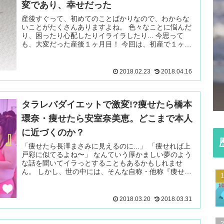
変であり、幸せだった
産後すぐって、初めてのことばかりなので、わからな
いことがたくさんありますよね。 色々なことに悩んだ
り、困ったり心配したりイライラしたり... 今思って
も、大変だった産後１ヶ月目！ 今回は、初産で１ヶ
続きを読む ＞
2018.02.23
2018.04.16
タラレバダイエットで激変!?痩せたら橋本
環奈・痩せたら安室奈美恵。どこまで本人
に近づくのか？
「痩せたら長澤まさみに見えるのに...」 「痩せれば上
戸彩に似てるよね〜」 なんていう厚かましい夢のよう
な話を聞いてイラっとすることもあるかもしれませ
ん。 しかし、世の中には、そんな自称・他称『痩せタ
ラ可愛い、痩せ 続きを読む ＞
2018.03.20
2018.03.31