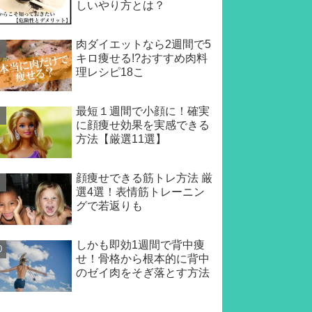
しいやり方とは？
肉ダイエットなら2週間で5
キロ痩せる!?おすすめ肉料
理レシピ18こ
最短１週間で小顔に！確実
に顔痩せ効果を実感できる
方法【厳選11選】
顔痩せできる筋トレ方法 厳
選4選！表情筋トレーニン
グで若返りも
しかも即効1週間で背中痩
せ！骨格から根本的に背中
のゼイ肉をそぎ落とす方法