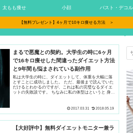
太もも痩せ
小顔
バスト・デコル
【無料プレゼント】4ヶ月で10キロ痩せる方法 ＞
まるで悪魔との契約。大学生の時に6ヶ月
で16キロ痩せした間違ったダイエット方法
と9年間も悩まされている副作用
私は大学生の時に、ダイエットして、体重を大幅に落
とすことに成功しました。 ただ、最後まで読んでいた
だけるとわかるのですが、これは私の完璧なるダイエ
ットの失敗談です。 ちなみに私の体型はというと 身
長 続きを読む ＞
2017.03.31
2018.05.19
【大好評中】無料ダイエットモニター兼ラ