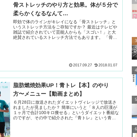
骨ストレッチのやり方と効果。体が５分で
柔らかくなるなんて…
即効で体のラインがキレイになる「骨ストレッチ」と
いうストレッチ方法をご存知ですか？ 最近はテレビや
雑誌で紹介されていて芸能人からも「スゴい！」と大
絶賛されているストレッチ方法でもあります。 「骨を
ストレッチするってどういうこと？ 続きを読む ＞
2017.09.27
2018.01.07
脂肪燃焼効果UP！青トレ【本】のやり
方〜メニュー【動画まとめ】
６月28日に放送されたダイエットヴィレッジで放送さ
れましたが見ましたか？ 簡単にいうと「８人の巨漢が
１ヶ月で合計100キロ痩せる」というダイエット番組な
のですが、その中で紹介された『青トレ』という青山
学院大学駅伝部を箱根駅伝３ 続きを読む ＞