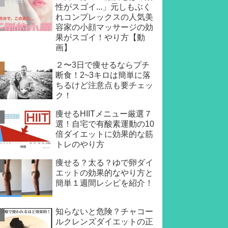
性がスゴイ...」元しもぶく
れコンプレックスの人気美
容家の小顔マッサージの効
果がスゴイ！やり方【動
画】
２〜3日で痩せるならプチ
断食！2~3キロは簡単に落
ちるけど注意点も要チェッ
ク！
痩せるHIITメニュー厳選７
選！自宅で有酸素運動の10
倍ダイエットに効果的な筋
トレのやり方
痩せる？太る？ゆで卵ダイ
エットの効果的なやり方と
簡単１週間レシピを紹介！
知らないと危険？チャコー
ルクレンズダイエットの正