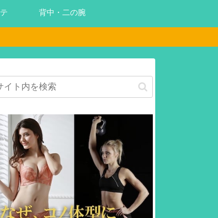
テ
背中・二の腕