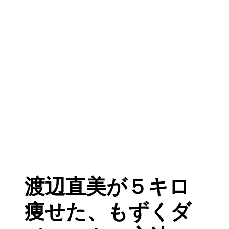
渡辺直美が５キロ
痩せた、もずくダ