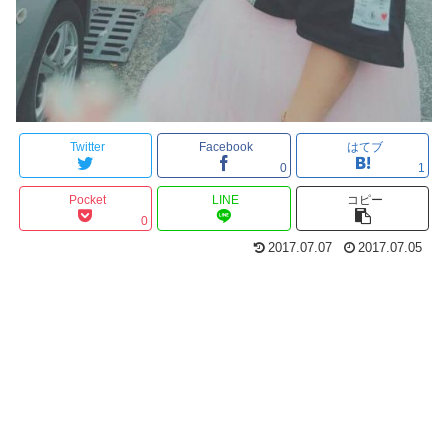
Twitter
Facebook
はてブ
0
1
Pocket
LINE
コピー
0
2017.07.07
2017.07.05