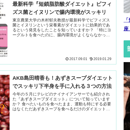
最新科学『短鎖脂肪酸ダイエット』ビフィ
ズス菌とイヌリンで腸内環境がスッキリ
「
東京農業大学の木村郁夫教授が最新科学でビフィズス
菌とイヌリンという栄養素がダイエットに効果的であ
座
るという発見をしたことを知っていますか？ 「特にヨ
ーグルトを食べたのに、腸内環境がよくならなかっ
た！」という人は必見です。 続きを読む ＞
2017.09.01
2019.01.29
AKB島田晴香も！あずきスープダイエット
でスッキリ下半身を手に入れる３つの方法
今年の５月にテレビのナイナイアンサーでも紹介され
た『あずきスープダイエット』について知っています
か？ 食べたいものを食べたまま、運動も特にする必要
はなくただあずきスープを食べるだけのダイエット方
法です。 タレント 続きを読む ＞