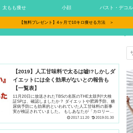
太もも痩せ
小顔
バスト・デコル
【無料プレゼント】4ヶ月で10キロ痩せる方法 ＞
【2019】人工甘味料で太るは嘘!?しかしダ
イエットには全く効果がないとの報告も
【一覧表】
11月20日に放送されたTBSの名医のTHE太鼓判!!大検
証SPは、確認しましたか？ ダイエットや肥満予防、糖
尿病予防にも効果的といわれていた人工甘味料の新事
実が検証されていました。 もしあなたが「カロリーゼ
ロなら飲んで 続きを読む ＞
2017.11.20
2019.01.30