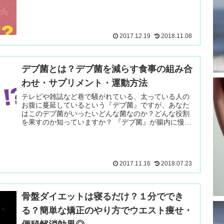
いのが、冷やさなくてもレジスタン 続きを読む ＞
2017.12.19
2018.11.08
デブ菌とは？デブ菌を減らす食事の組み合
わせ・サプリメント・運動方法
テレビや雑誌など巷で騒がれている、太っている人の
お腹に蔓延しているという『デブ菌』ですが、あなた
はこのデブ菌がいったいどんな菌なのか？どんな役割
を果すのか知っていますか？ 『デブ菌』が腸内に慢性
していると、それだけで太ってしまうという 続きを
読む ＞
2017.11.16
2018.07.23
骨盤ダイエットは寝るだけ？１分ででき
る？簡単な矯正のやり方でウエスト痩せ・