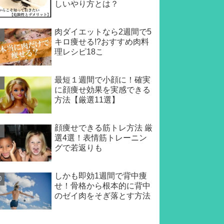
しいやり方とは？
肉ダイエットなら2週間で5
キロ痩せる!?おすすめ肉料
理レシピ18こ
最短１週間で小顔に！確実
に顔痩せ効果を実感できる
方法【厳選11選】
顔痩せできる筋トレ方法 厳
選4選！表情筋トレーニン
グで若返りも
しかも即効1週間で背中痩
せ！骨格から根本的に背中
のゼイ肉をそぎ落とす方法