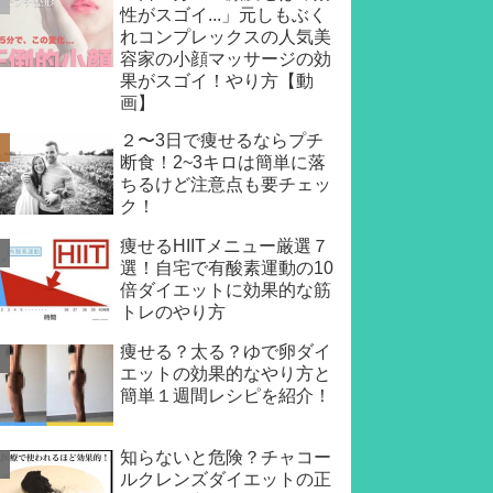
性がスゴイ...」元しもぶく
れコンプレックスの人気美
容家の小顔マッサージの効
果がスゴイ！やり方【動
画】
２〜3日で痩せるならプチ
断食！2~3キロは簡単に落
ちるけど注意点も要チェッ
ク！
痩せるHIITメニュー厳選７
選！自宅で有酸素運動の10
倍ダイエットに効果的な筋
トレのやり方
痩せる？太る？ゆで卵ダイ
エットの効果的なやり方と
簡単１週間レシピを紹介！
知らないと危険？チャコー
ルクレンズダイエットの正