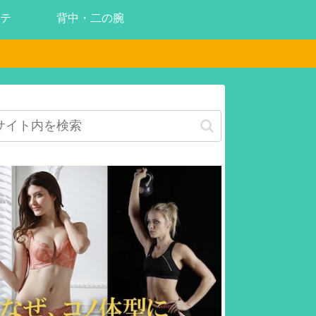
テ
背中・二の腕