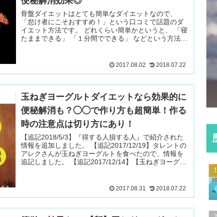
便秘解消効果◎
骨盤ダイエットはとても簡単なダイエットなので、
「怠け者にこそおすすめ！」という口コミで話題のダ
イエット方法です。 どれくらい簡単かというと、 「寝
たままできる」 「１分間でできる」 などという方法が
ありとても取り 続きを読む ＞
2017.08.02
2018.07.22
玉ねぎヨーグルトダイエットなら効果的に
便秘解消も？◯◯で作り方も超簡単！作る
時の注意点は切り方にあり！
【追記2018/5/3】『得する人損する人』で紹介された
情報を追加しました。 【追記2017/12/19】タレントの
アレクさんが玉ねぎヨーグルトを食べたので、情報を
追記しました。 【追記2017/12/14】【玉ねぎヨーグル
トの 続きを読む ＞
2017.08.31
2018.07.22