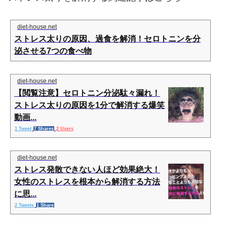
diet-house.net
ストレス太りの原因、過食を解消！セロトニンを分
泌させる7つの食べ物
diet-house.net
【閲覧注意】セロトニン分泌駄々漏れ！
ストレス太りの原因を1分で解消する爆笑
動画...
1 Tweet
7 Shares
2 Users
diet-house.net
ストレス発散できない人ほど効果絶大！
女性のストレスを根本から解消する方法
に思...
2 Tweets
1 Share