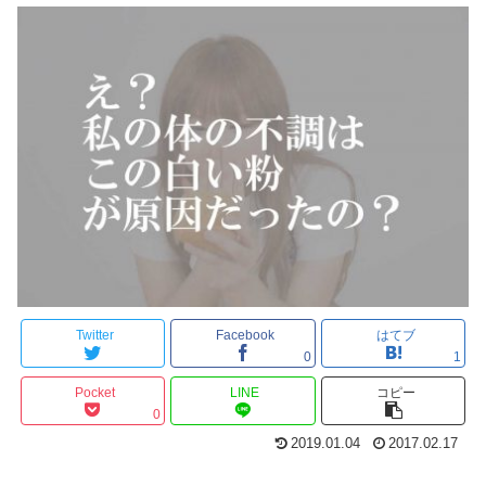
Twitter
Facebook
はてブ
0
1
Pocket
LINE
コピー
0
2019.01.04
2017.02.17