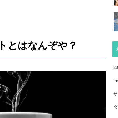
トとはなんぞや？
3
I
サ
ダ