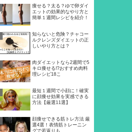
痩せる？太る？ゆで卵ダイ
エットの効果的なやり方と
簡単１週間レシピを紹介！
知らないと危険？チャコー
ルクレンズダイエットの正
しいやり方とは？
肉ダイエットなら2週間で5
キロ痩せる!?おすすめ肉料
理レシピ18こ
最短１週間で小顔に！確実
に顔痩せ効果を実感できる
方法【厳選11選】
顔痩せできる筋トレ方法 厳
選4選！表情筋トレーニン
グで若返りも