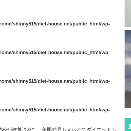
home/shinny515/diet-house.net/public_html/wp-
home/shinny515/diet-house.net/public_html/wp-
home/shinny515/diet-house.net/public_html/wp-
home/shinny515/diet-house.net/public_html/wp-
便秘が改善されて、美肌効果もえられてダイエットも