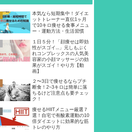
本気なら短期集中！ダイエ
ットトレーナー直伝1ヶ月
で10キロ痩せる食事メニュ
ー・運動方法・生活習慣
１日５分！「顔痩せは即効
性がスゴイ...」元しもぶく
れコンプレックスの人気美
容家の小顔マッサージの効
果がスゴイ！やり方【動
画】
２〜3日で痩せるならプチ
断食！2~3キロは簡単に落
ちるけど注意点も要チェッ
ク！
痩せるHIITメニュー厳選７
選！自宅で有酸素運動の10
倍ダイエットに効果的な筋
トレのやり方