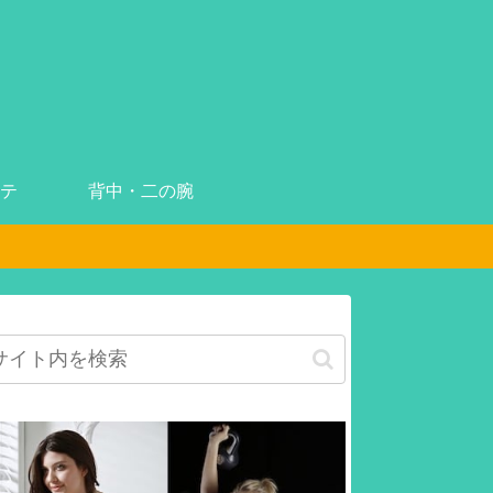
テ
背中・二の腕