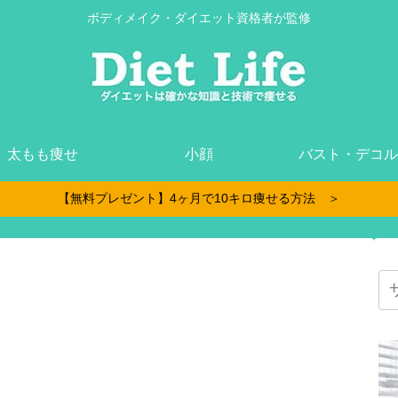
ボディメイク・ダイエット資格者が監修
太もも痩せ
小顔
バスト・デコル
【無料プレゼント】4ヶ月で10キロ痩せる方法 ＞