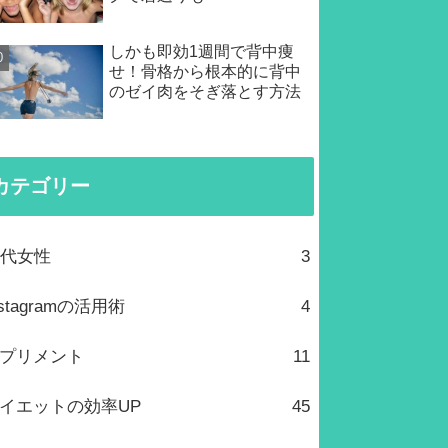
しかも即効1週間で背中痩
せ！骨格から根本的に背中
のゼイ肉をそぎ落とす方法
カテゴリー
0代女性
3
nstagramの活用術
4
プリメント
11
イエットの効率UP
45