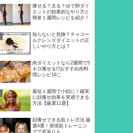
痩せる？太る？ゆで卵ダイ
エットの効果的なやり方と
簡単１週間レシピを紹介！
知らないと危険？チャコー
ルクレンズダイエットの正
しいやり方とは？
肉ダイエットなら2週間で5
キロ痩せる!?おすすめ肉料
理レシピ18こ
最短１週間で小顔に！確実
に顔痩せ効果を実感できる
方法【厳選11選】
顔痩せできる筋トレ方法 厳
選4選！表情筋トレーニン
グで若返りも