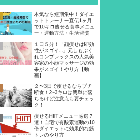
本気なら短期集中！ダイエ
ットトレーナー直伝1ヶ月
で10キロ痩せる食事メニュ
ー・運動方法・生活習慣
１日５分！「顔痩せは即効
性がスゴイ...」元しもぶく
れコンプレックスの人気美
容家の小顔マッサージの効
果がスゴイ！やり方【動
画】
２〜3日で痩せるならプチ
断食！2~3キロは簡単に落
ちるけど注意点も要チェッ
ク！
痩せるHIITメニュー厳選７
選！自宅で有酸素運動の10
倍ダイエットに効果的な筋
トレのやり方