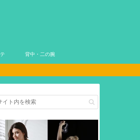
テ
背中・二の腕