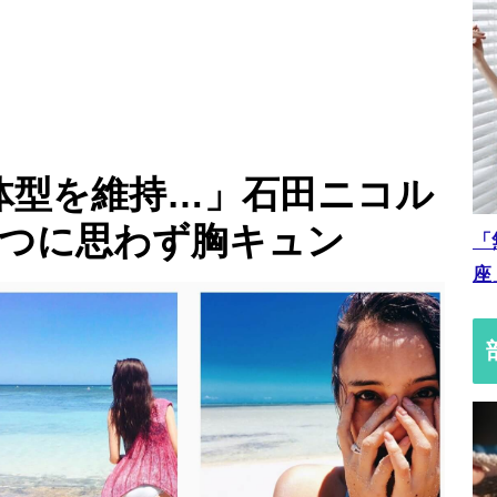
体型を維持…」石田ニコル
7つに思わず胸キュン
「
座