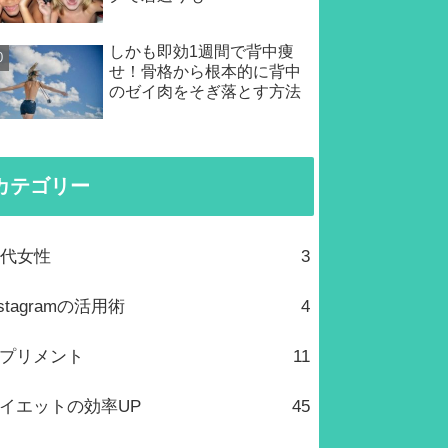
しかも即効1週間で背中痩
せ！骨格から根本的に背中
のゼイ肉をそぎ落とす方法
カテゴリー
0代女性
3
nstagramの活用術
4
プリメント
11
イエットの効率UP
45