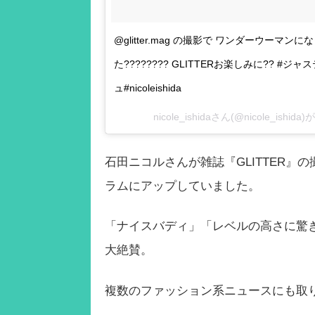
@glitter.mag の撮影で ワンダーウー
た???????? GLITTERお楽しみに?? 
ュ#nicoleishida
nicole_ishidaさん(@nicole_ish
石田ニコルさんが雑誌『GLITTER
ラムにアップしていました。
「ナイスバディ」「レベルの高さに驚
大絶賛。
複数のファッション系ニュースにも取