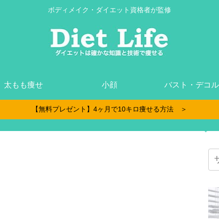
ボディメイク・ダイエット資格者が監修
太もも痩せ
小顔
バスト・デコル
【無料プレゼント】4ヶ月で10キロ痩せる方法 ＞