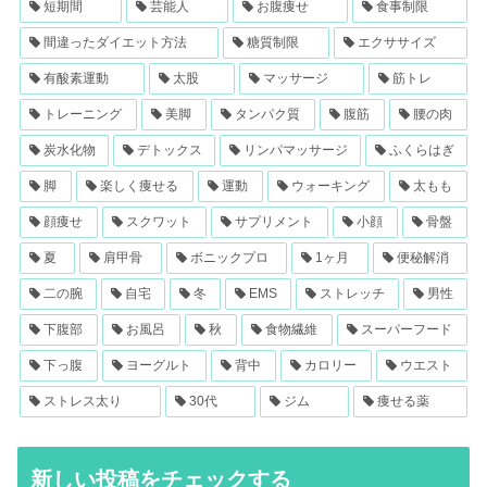
短期間
芸能人
お腹痩せ
食事制限
間違ったダイエット方法
糖質制限
エクササイズ
有酸素運動
太股
マッサージ
筋トレ
トレーニング
美脚
タンパク質
腹筋
腰の肉
炭水化物
デトックス
リンパマッサージ
ふくらはぎ
脚
楽しく痩せる
運動
ウォーキング
太もも
顔痩せ
スクワット
サプリメント
小顔
骨盤
夏
肩甲骨
ボニックプロ
1ヶ月
便秘解消
二の腕
自宅
冬
EMS
ストレッチ
男性
下腹部
お風呂
秋
食物繊維
スーパーフード
下っ腹
ヨーグルト
背中
カロリー
ウエスト
ストレス太り
30代
ジム
痩せる薬
新しい投稿をチェックする