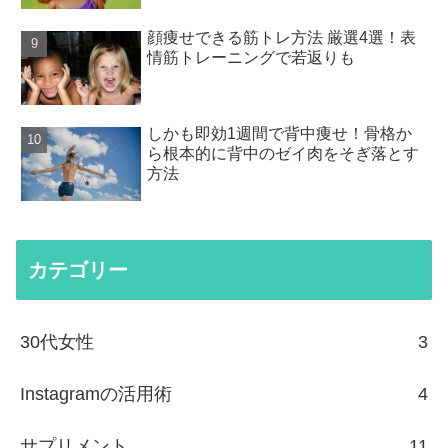
顔痩せできる筋トレ方法 厳選4選！表
情筋トレーニングで若返りも
しかも即効1週間で背中痩せ！骨格か
ら根本的に背中のゼイ肉をそぎ落とす
方法
カテゴリー
30代女性
3
Instagramの活用術
4
サプリメント
11