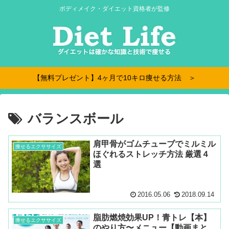
ボディメイク・ダイエット資格者が監修
【無料プレゼント】4ヶ月で10キロ痩せる方法 ＞
バランスボール
肩甲骨がゴムチューブでミルミル
痩せるエクササイズ
ほぐれるストレッチ方法 厳選４
選
2016.05.06
2018.09.14
脂肪燃焼効果UP！青トレ【本】
痩せるエクササイズ
のやり方〜メニュー【動画まと