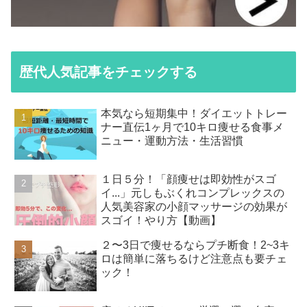
歴代人気記事をチェックする
本気なら短期集中！ダイエットトレー
ナー直伝1ヶ月で10キロ痩せる食事メ
ニュー・運動方法・生活習慣
１日５分！「顔痩せは即効性がスゴ
イ...」元しもぶくれコンプレックスの
人気美容家の小顔マッサージの効果が
スゴイ！やり方【動画】
２〜3日で痩せるならプチ断食！2~3キ
ロは簡単に落ちるけど注意点も要チェ
ック！