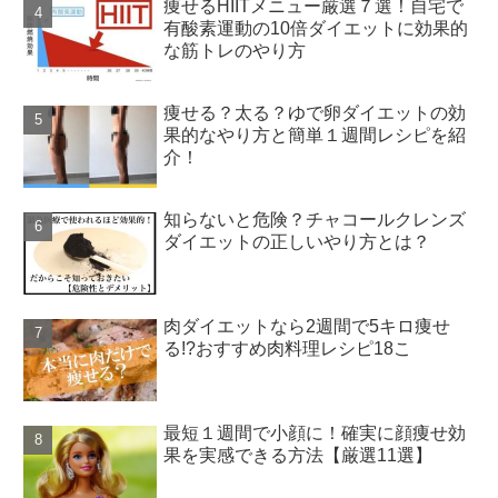
痩せるHIITメニュー厳選７選！自宅で
有酸素運動の10倍ダイエットに効果的
な筋トレのやり方
痩せる？太る？ゆで卵ダイエットの効
果的なやり方と簡単１週間レシピを紹
介！
知らないと危険？チャコールクレンズ
ダイエットの正しいやり方とは？
肉ダイエットなら2週間で5キロ痩せ
る!?おすすめ肉料理レシピ18こ
最短１週間で小顔に！確実に顔痩せ効
果を実感できる方法【厳選11選】