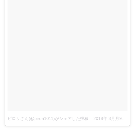
ピロリさん(@pirori1011)がシェアした投稿
–
2018年 3月月9日午後7時06分PST