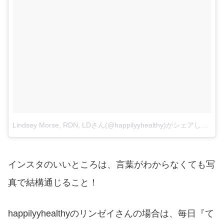
Lindsey Morse, RDN, LDさん(@happilyyhealthy)がシェアした投稿
インスタのいいところは、言葉がわからなくても写
真で結構通じること！
happilyyhealthyのリンゼイさんの場合は、毎日『て