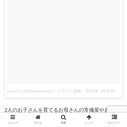
kazuさん(@hihoumom)がシェアした投稿
–
2018年 3月月10日午後8時04分PST
2人のお子さんを育てるお母さんの常備菜やお弁当
の写真がたくさんのインスタアカウント。
メニュー
ホーム
検索
トップ
サイドバー