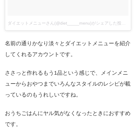
ダイエットメニューさん(@diet_____menu)がシェアした投稿
–
2
名前の通りかなり淡々とダイエットメニューを紹介
してくれるアカウントです。
ささっと作れるもう1品という感じで、メインメニ
ューからおやつまでいろんなスタイルのレシピが載
っているのもうれしいですね。
おうちごはんにヤル気がなくなったときにおすすめ
です。