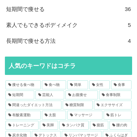
短期間で痩せる
36
素人でもできるボディメイク
5
長期間で痩せる方法
4
人気のキーワドはコチラ
痩せる食べ物
食べ物
簡単
女性
食事
短期間
芸能人
お腹痩せ
食事制限
間違ったダイエット方法
糖質制限
エクササイズ
有酸素運動
太股
マッサージ
筋トレ
トレーニング
美脚
タンパク質
腹筋
腰の肉
炭水化物
デトックス
リンパマッサージ
ふくらはぎ