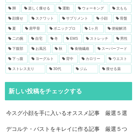
脚
楽しく痩せる
運動
ウォーキング
太もも
顔痩せ
スクワット
サプリメント
小顔
骨盤
夏
肩甲骨
ボニックプロ
1ヶ月
便秘解消
二の腕
自宅
冬
EMS
ストレッチ
男性
下腹部
お風呂
秋
食物繊維
スーパーフード
下っ腹
ヨーグルト
背中
カロリー
ウエスト
ストレス太り
30代
ジム
痩せる薬
新しい投稿をチェックする
今スグ小顔を手に入いるオススメ記事 厳選５選
デコルテ・バストをキレイに作る記事 厳選５つ