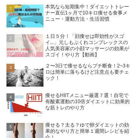
本気なら短期集中！ダイエットトレー
ナー直伝1ヶ月で10キロ痩せる食事メ
ニュー・運動方法・生活習慣
１日５分！「顔痩せは即効性がスゴ
イ...」元しもぶくれコンプレックスの
人気美容家の小顔マッサージの効果が
スゴイ！やり方【動画】
２〜3日で痩せるならプチ断食！2~3キ
ロは簡単に落ちるけど注意点も要チェ
ック！
痩せるHIITメニュー厳選７選！自宅で
有酸素運動の10倍ダイエットに効果的
な筋トレのやり方
痩せる？太る？ゆで卵ダイエットの効
果的なやり方と簡単１週間レシピを紹
介！