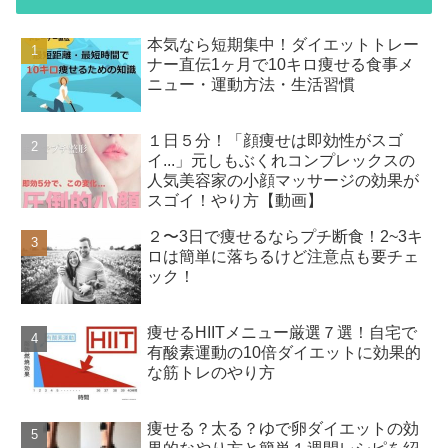
本気なら短期集中！ダイエットトレー
ナー直伝1ヶ月で10キロ痩せる食事メ
ニュー・運動方法・生活習慣
１日５分！「顔痩せは即効性がスゴ
イ...」元しもぶくれコンプレックスの
人気美容家の小顔マッサージの効果が
スゴイ！やり方【動画】
２〜3日で痩せるならプチ断食！2~3キ
ロは簡単に落ちるけど注意点も要チェ
ック！
痩せるHIITメニュー厳選７選！自宅で
有酸素運動の10倍ダイエットに効果的
な筋トレのやり方
痩せる？太る？ゆで卵ダイエットの効