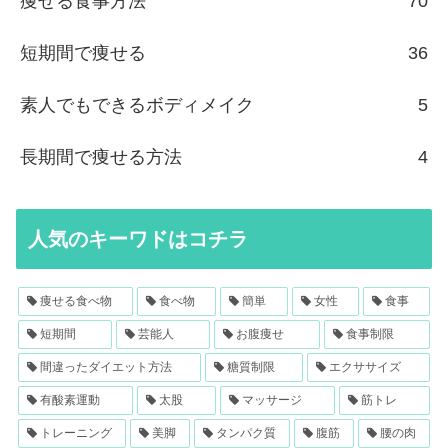
痩せる食事方法
70
短期間で痩せる
36
素人でもできるボディメイク
5
長期間で痩せる方法
4
人気のキーワドはコチラ
痩せる食べ物
食べ物
簡単
女性
食事
短期間
芸能人
お腹痩せ
食事制限
間違ったダイエット方法
糖質制限
エクササイズ
有酸素運動
太股
マッサージ
筋トレ
トレーニング
美脚
タンパク質
腹筋
腰の肉