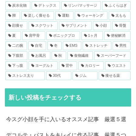
炭水化物
デトックス
リンパマッサージ
ふくらはぎ
脚
楽しく痩せる
運動
ウォーキング
太もも
顔痩せ
スクワット
サプリメント
小顔
骨盤
夏
肩甲骨
ボニックプロ
1ヶ月
便秘解消
二の腕
自宅
冬
EMS
ストレッチ
男性
下腹部
お風呂
秋
食物繊維
スーパーフード
下っ腹
ヨーグルト
背中
カロリー
ウエスト
ストレス太り
30代
ジム
痩せる薬
新しい投稿をチェックする
今スグ小顔を手に入いるオススメ記事 厳選５選
デコルテ・バストをキレイに作る記事 厳選５つ