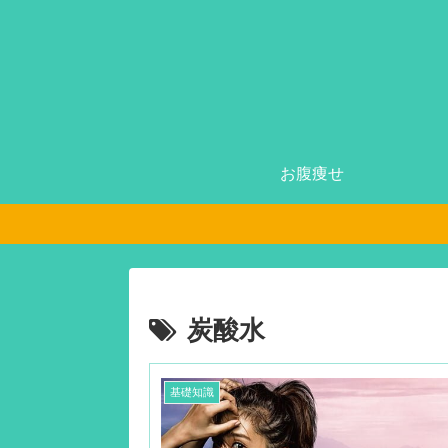
お腹痩せ
炭酸水
基礎知識