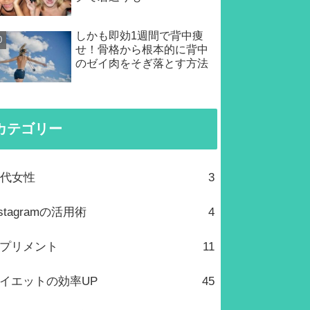
しかも即効1週間で背中痩
せ！骨格から根本的に背中
のゼイ肉をそぎ落とす方法
カテゴリー
0代女性
3
nstagramの活用術
4
プリメント
11
イエットの効率UP
45