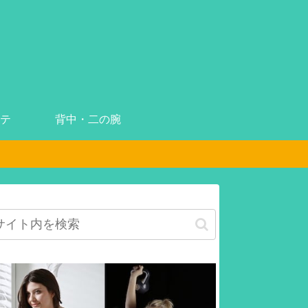
テ
背中・二の腕