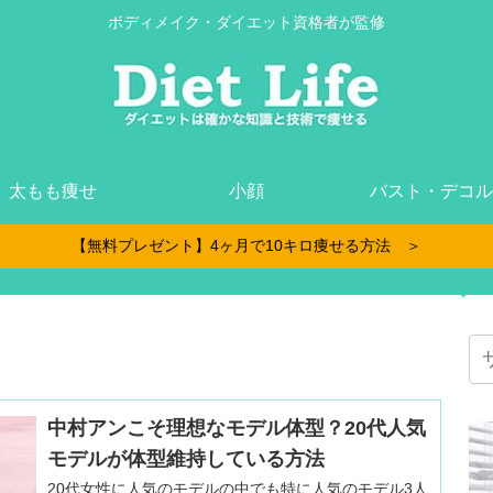
ボディメイク・ダイエット資格者が監修
太もも痩せ
小顔
バスト・デコル
【無料プレゼント】4ヶ月で10キロ痩せる方法 ＞
中村アンこそ理想なモデル体型？20代人気
モデルが体型維持している方法
20代女性に人気のモデルの中でも特に人気のモデル3人