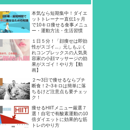
本気なら短期集中！ダイエ
ットトレーナー直伝1ヶ月
で10キロ痩せる食事メニュ
ー・運動方法・生活習慣
１日５分！「顔痩せは即効
性がスゴイ...」元しもぶく
れコンプレックスの人気美
容家の小顔マッサージの効
果がスゴイ！やり方【動
画】
２〜3日で痩せるならプチ
断食！2~3キロは簡単に落
ちるけど注意点も要チェッ
ク！
痩せるHIITメニュー厳選７
選！自宅で有酸素運動の10
倍ダイエットに効果的な筋
トレのやり方