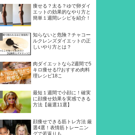
痩せる？太る？ゆで卵ダイ
エットの効果的なやり方と
簡単１週間レシピを紹介！
知らないと危険？チャコー
ルクレンズダイエットの正
しいやり方とは？
肉ダイエットなら2週間で5
キロ痩せる!?おすすめ肉料
理レシピ18こ
最短１週間で小顔に！確実
に顔痩せ効果を実感できる
方法【厳選11選】
顔痩せできる筋トレ方法 厳
選4選！表情筋トレーニン
グで若返りも