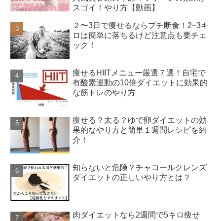
スゴイ！やり方【動画】
２〜3日で痩せるならプチ断食！2~3キ
ロは簡単に落ちるけど注意点も要チェ
ック！
痩せるHIITメニュー厳選７選！自宅で
有酸素運動の10倍ダイエットに効果的
な筋トレのやり方
痩せる？太る？ゆで卵ダイエットの効
果的なやり方と簡単１週間レシピを紹
介！
知らないと危険？チャコールクレンズ
ダイエットの正しいやり方とは？
肉ダイエットなら2週間で5キロ痩せ