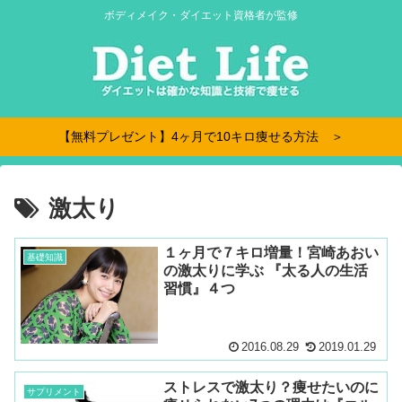
ボディメイク・ダイエット資格者が監修
【無料プレゼント】4ヶ月で10キロ痩せる方法 ＞
激太り
１ヶ月で７キロ増量！宮崎あおい
基礎知識
の激太りに学ぶ 『太る人の生活
習慣』４つ
2016.08.29
2019.01.29
ストレスで激太り？痩せたいのに
サプリメント