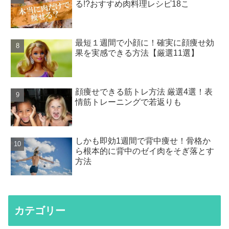
る!?おすすめ肉料理レシピ18こ
最短１週間で小顔に！確実に顔痩せ効
果を実感できる方法【厳選11選】
顔痩せできる筋トレ方法 厳選4選！表
情筋トレーニングで若返りも
しかも即効1週間で背中痩せ！骨格か
ら根本的に背中のゼイ肉をそぎ落とす
方法
カテゴリー