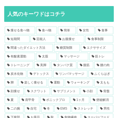
人気のキーワドはコチラ
痩せる食べ物
食べ物
簡単
女性
食事
短期間
芸能人
お腹痩せ
食事制限
間違ったダイエット方法
糖質制限
エクササイズ
有酸素運動
太股
マッサージ
筋トレ
トレーニング
美脚
タンパク質
腹筋
腰の肉
炭水化物
デトックス
リンパマッサージ
ふくらはぎ
脚
楽しく痩せる
運動
ウォーキング
太もも
顔痩せ
スクワット
サプリメント
小顔
骨盤
夏
肩甲骨
ボニックプロ
1ヶ月
便秘解消
二の腕
自宅
冬
EMS
ストレッチ
男性
下腹部
お風呂
秋
食物繊維
スーパーフード