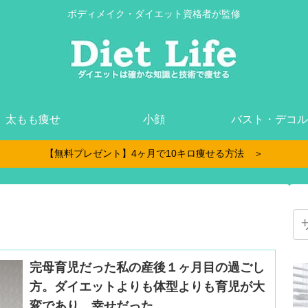
ボディメイク・ダイエット資格者が監修
太もも痩せ
小顔
バスト・デコル
【無料プレゼント】4ヶ月で10キロ痩せる方法 ＞
完母育児だった私の産後１ヶ月目の過ごし
方。ダイエットよりも体型よりも育児が大
変であり、幸せだった