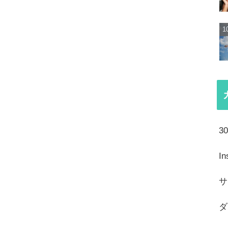
3
I
サ
ダ