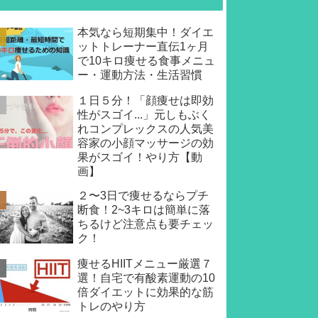
本気なら短期集中！ダイエ
ットトレーナー直伝1ヶ月
で10キロ痩せる食事メニュ
ー・運動方法・生活習慣
１日５分！「顔痩せは即効
性がスゴイ...」元しもぶく
れコンプレックスの人気美
容家の小顔マッサージの効
果がスゴイ！やり方【動
画】
２〜3日で痩せるならプチ
断食！2~3キロは簡単に落
ちるけど注意点も要チェッ
ク！
痩せるHIITメニュー厳選７
選！自宅で有酸素運動の10
倍ダイエットに効果的な筋
トレのやり方