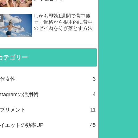
しかも即効1週間で背中痩
せ！骨格から根本的に背中
のゼイ肉をそぎ落とす方法
カテゴリー
0代女性
3
nstagramの活用術
4
プリメント
11
イエットの効率UP
45