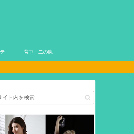
テ
背中・二の腕