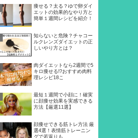
痩せる？太る？ゆで卵ダイ
エットの効果的なやり方と
簡単１週間レシピを紹介！
知らないと危険？チャコー
ルクレンズダイエットの正
しいやり方とは？
肉ダイエットなら2週間で5
キロ痩せる!?おすすめ肉料
理レシピ18こ
最短１週間で小顔に！確実
に顔痩せ効果を実感できる
方法【厳選11選】
顔痩せできる筋トレ方法 厳
選4選！表情筋トレーニン
グで若返りも