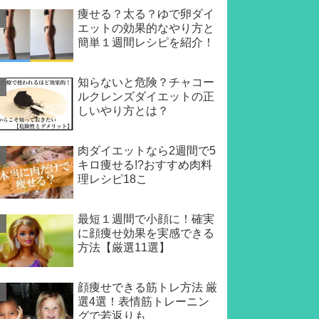
痩せる？太る？ゆで卵ダイ
エットの効果的なやり方と
簡単１週間レシピを紹介！
知らないと危険？チャコー
ルクレンズダイエットの正
しいやり方とは？
肉ダイエットなら2週間で5
キロ痩せる!?おすすめ肉料
理レシピ18こ
最短１週間で小顔に！確実
に顔痩せ効果を実感できる
方法【厳選11選】
顔痩せできる筋トレ方法 厳
選4選！表情筋トレーニン
グで若返りも