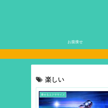
お腹痩せ
楽しい
痩せるエクササイズ