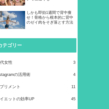
しかも即効1週間で背中痩
せ！骨格から根本的に背中
のゼイ肉をそぎ落とす方法
カテゴリー
0代女性
3
nstagramの活用術
4
プリメント
11
イエットの効率UP
45