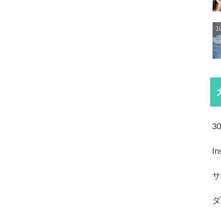
3
I
サ
ダ