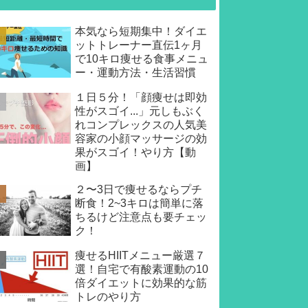
本気なら短期集中！ダイエ
ットトレーナー直伝1ヶ月
で10キロ痩せる食事メニュ
ー・運動方法・生活習慣
１日５分！「顔痩せは即効
性がスゴイ...」元しもぶく
れコンプレックスの人気美
容家の小顔マッサージの効
果がスゴイ！やり方【動
画】
２〜3日で痩せるならプチ
断食！2~3キロは簡単に落
ちるけど注意点も要チェッ
ク！
痩せるHIITメニュー厳選７
選！自宅で有酸素運動の10
倍ダイエットに効果的な筋
トレのやり方