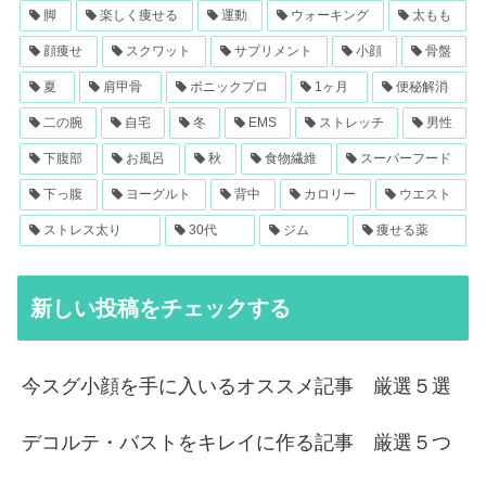
脚
楽しく痩せる
運動
ウォーキング
太もも
顔痩せ
スクワット
サプリメント
小顔
骨盤
夏
肩甲骨
ボニックプロ
1ヶ月
便秘解消
二の腕
自宅
冬
EMS
ストレッチ
男性
下腹部
お風呂
秋
食物繊維
スーパーフード
下っ腹
ヨーグルト
背中
カロリー
ウエスト
ストレス太り
30代
ジム
痩せる薬
新しい投稿をチェックする
今スグ小顔を手に入いるオススメ記事 厳選５選
デコルテ・バストをキレイに作る記事 厳選５つ