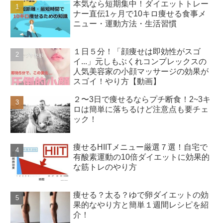
本気なら短期集中！ダイエットトレー
ナー直伝1ヶ月で10キロ痩せる食事メ
ニュー・運動方法・生活習慣
１日５分！「顔痩せは即効性がスゴ
イ...」元しもぶくれコンプレックスの
人気美容家の小顔マッサージの効果が
スゴイ！やり方【動画】
２〜3日で痩せるならプチ断食！2~3キ
ロは簡単に落ちるけど注意点も要チェ
ック！
痩せるHIITメニュー厳選７選！自宅で
有酸素運動の10倍ダイエットに効果的
な筋トレのやり方
痩せる？太る？ゆで卵ダイエットの効
果的なやり方と簡単１週間レシピを紹
介！