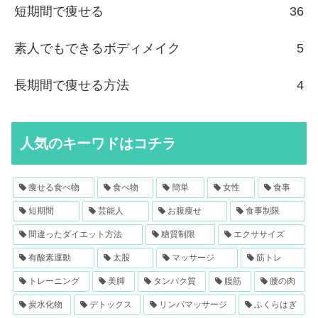
短期間で痩せる
36
素人でもできるボディメイク
5
長期間で痩せる方法
4
人気のキーワドはコチラ
痩せる食べ物
食べ物
簡単
女性
食事
短期間
芸能人
お腹痩せ
食事制限
間違ったダイエット方法
糖質制限
エクササイズ
有酸素運動
太股
マッサージ
筋トレ
トレーニング
美脚
タンパク質
腹筋
腰の肉
炭水化物
デトックス
リンパマッサージ
ふくらはぎ