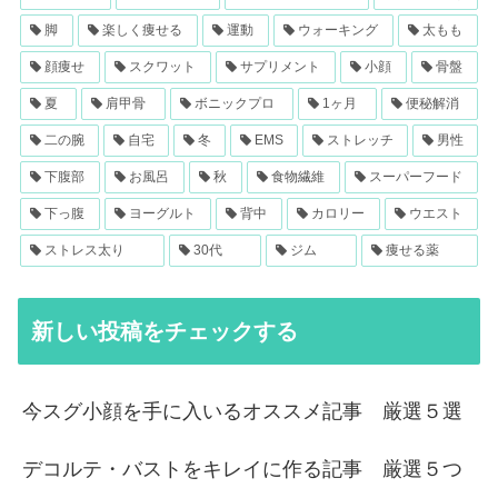
脚
楽しく痩せる
運動
ウォーキング
太もも
顔痩せ
スクワット
サプリメント
小顔
骨盤
夏
肩甲骨
ボニックプロ
1ヶ月
便秘解消
二の腕
自宅
冬
EMS
ストレッチ
男性
下腹部
お風呂
秋
食物繊維
スーパーフード
下っ腹
ヨーグルト
背中
カロリー
ウエスト
ストレス太り
30代
ジム
痩せる薬
新しい投稿をチェックする
今スグ小顔を手に入いるオススメ記事 厳選５選
デコルテ・バストをキレイに作る記事 厳選５つ