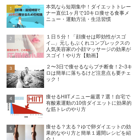
本気なら短期集中！ダイエットトレー
ナー直伝1ヶ月で10キロ痩せる食事メ
ニュー・運動方法・生活習慣
１日５分！「顔痩せは即効性がスゴ
イ...」元しもぶくれコンプレックスの
人気美容家の小顔マッサージの効果が
スゴイ！やり方【動画】
２〜3日で痩せるならプチ断食！2~3キ
ロは簡単に落ちるけど注意点も要チェ
ック！
痩せるHIITメニュー厳選７選！自宅で
有酸素運動の10倍ダイエットに効果的
な筋トレのやり方
痩せる？太る？ゆで卵ダイエットの効
果的なやり方と簡単１週間レシピを紹
介！