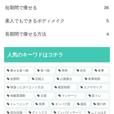
短期間で痩せる
36
素人でもできるボディメイク
5
長期間で痩せる方法
4
人気のキーワドはコチラ
痩せる食べ物
食べ物
簡単
女性
食事
短期間
芸能人
お腹痩せ
食事制限
間違ったダイエット方法
糖質制限
エクササイズ
有酸素運動
太股
マッサージ
筋トレ
トレーニング
美脚
タンパク質
腹筋
腰の肉
炭水化物
デトックス
リンパマッサージ
ふくらはぎ