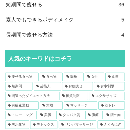
短期間で痩せる
36
素人でもできるボディメイク
5
長期間で痩せる方法
4
人気のキーワドはコチラ
痩せる食べ物
食べ物
簡単
女性
食事
短期間
芸能人
お腹痩せ
食事制限
間違ったダイエット方法
糖質制限
エクササイズ
有酸素運動
太股
マッサージ
筋トレ
トレーニング
美脚
タンパク質
腹筋
腰の肉
炭水化物
デトックス
リンパマッサージ
ふくらはぎ