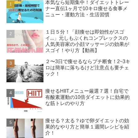
本気なら短期集中！ダイエットトレー
ナー直伝1ヶ月で10キロ痩せる食事メ
ニュー・運動方法・生活習慣
１日５分！「顔痩せは即効性がスゴ
イ...」元しもぶくれコンプレックスの
人気美容家の小顔マッサージの効果が
スゴイ！やり方【動画】
２〜3日で痩せるならプチ断食！2~3キ
ロは簡単に落ちるけど注意点も要チェ
ック！
痩せるHIITメニュー厳選７選！自宅で
有酸素運動の10倍ダイエットに効果的
な筋トレのやり方
痩せる？太る？ゆで卵ダイエットの効
果的なやり方と簡単１週間レシピを紹
介！