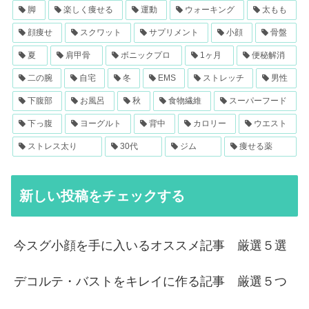
脚
楽しく痩せる
運動
ウォーキング
太もも
顔痩せ
スクワット
サプリメント
小顔
骨盤
夏
肩甲骨
ボニックプロ
1ヶ月
便秘解消
二の腕
自宅
冬
EMS
ストレッチ
男性
下腹部
お風呂
秋
食物繊維
スーパーフード
下っ腹
ヨーグルト
背中
カロリー
ウエスト
ストレス太り
30代
ジム
痩せる薬
新しい投稿をチェックする
今スグ小顔を手に入いるオススメ記事 厳選５選
デコルテ・バストをキレイに作る記事 厳選５つ