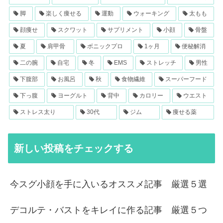
脚
楽しく痩せる
運動
ウォーキング
太もも
顔痩せ
スクワット
サプリメント
小顔
骨盤
夏
肩甲骨
ボニックプロ
1ヶ月
便秘解消
二の腕
自宅
冬
EMS
ストレッチ
男性
下腹部
お風呂
秋
食物繊維
スーパーフード
下っ腹
ヨーグルト
背中
カロリー
ウエスト
ストレス太り
30代
ジム
痩せる薬
新しい投稿をチェックする
今スグ小顔を手に入いるオススメ記事 厳選５選
デコルテ・バストをキレイに作る記事 厳選５つ