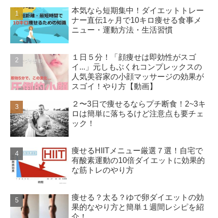
本気なら短期集中！ダイエットトレー
ナー直伝1ヶ月で10キロ痩せる食事メ
ニュー・運動方法・生活習慣
１日５分！「顔痩せは即効性がスゴ
イ...」元しもぶくれコンプレックスの
人気美容家の小顔マッサージの効果が
スゴイ！やり方【動画】
２〜3日で痩せるならプチ断食！2~3キ
ロは簡単に落ちるけど注意点も要チェ
ック！
痩せるHIITメニュー厳選７選！自宅で
有酸素運動の10倍ダイエットに効果的
な筋トレのやり方
痩せる？太る？ゆで卵ダイエットの効
果的なやり方と簡単１週間レシピを紹
介！