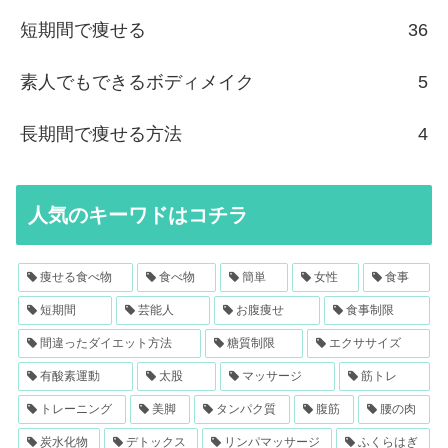
短期間で痩せる
36
素人でもできるボディメイク
5
長期間で痩せる方法
4
人気のキーワドはコチラ
痩せる食べ物
食べ物
簡単
女性
食事
短期間
芸能人
お腹痩せ
食事制限
間違ったダイエット方法
糖質制限
エクササイズ
有酸素運動
太股
マッサージ
筋トレ
トレーニング
美脚
タンパク質
腹筋
腰の肉
炭水化物
デトックス
リンパマッサージ
ふくらはぎ