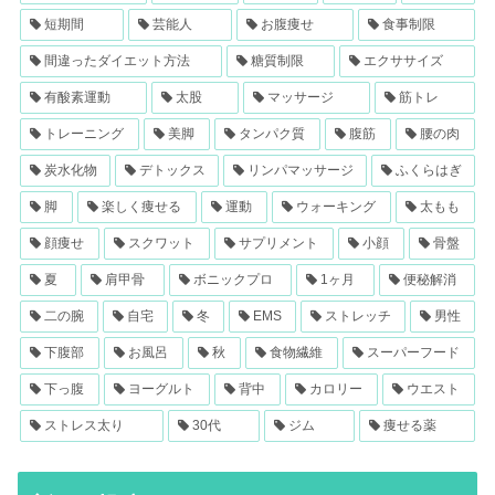
短期間
芸能人
お腹痩せ
食事制限
間違ったダイエット方法
糖質制限
エクササイズ
有酸素運動
太股
マッサージ
筋トレ
トレーニング
美脚
タンパク質
腹筋
腰の肉
炭水化物
デトックス
リンパマッサージ
ふくらはぎ
脚
楽しく痩せる
運動
ウォーキング
太もも
顔痩せ
スクワット
サプリメント
小顔
骨盤
夏
肩甲骨
ボニックプロ
1ヶ月
便秘解消
二の腕
自宅
冬
EMS
ストレッチ
男性
下腹部
お風呂
秋
食物繊維
スーパーフード
下っ腹
ヨーグルト
背中
カロリー
ウエスト
ストレス太り
30代
ジム
痩せる薬