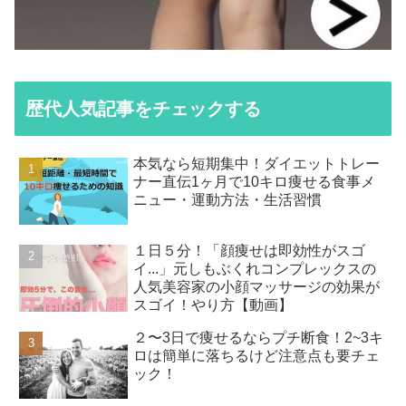
歴代人気記事をチェックする
本気なら短期集中！ダイエットトレー
ナー直伝1ヶ月で10キロ痩せる食事メ
ニュー・運動方法・生活習慣
１日５分！「顔痩せは即効性がスゴ
イ...」元しもぶくれコンプレックスの
人気美容家の小顔マッサージの効果が
スゴイ！やり方【動画】
２〜3日で痩せるならプチ断食！2~3キ
ロは簡単に落ちるけど注意点も要チェ
ック！