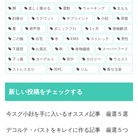
脚
楽しく痩せる
運動
ウォーキング
太もも
顔痩せ
スクワット
サプリメント
小顔
骨盤
夏
肩甲骨
ボニックプロ
1ヶ月
便秘解消
二の腕
自宅
冬
EMS
ストレッチ
男性
下腹部
お風呂
秋
食物繊維
スーパーフード
下っ腹
ヨーグルト
背中
カロリー
ウエスト
ストレス太り
30代
ジム
痩せる薬
新しい投稿をチェックする
今スグ小顔を手に入いるオススメ記事 厳選５選
デコルテ・バストをキレイに作る記事 厳選５つ