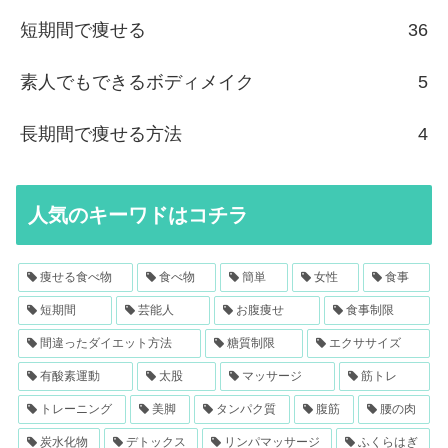
短期間で痩せる
36
素人でもできるボディメイク
5
長期間で痩せる方法
4
人気のキーワドはコチラ
痩せる食べ物
食べ物
簡単
女性
食事
短期間
芸能人
お腹痩せ
食事制限
間違ったダイエット方法
糖質制限
エクササイズ
有酸素運動
太股
マッサージ
筋トレ
トレーニング
美脚
タンパク質
腹筋
腰の肉
炭水化物
デトックス
リンパマッサージ
ふくらはぎ