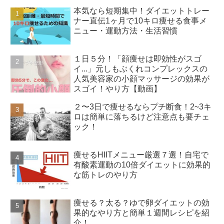
本気なら短期集中！ダイエットトレー
ナー直伝1ヶ月で10キロ痩せる食事メ
ニュー・運動方法・生活習慣
１日５分！「顔痩せは即効性がスゴ
イ...」元しもぶくれコンプレックスの
人気美容家の小顔マッサージの効果が
スゴイ！やり方【動画】
２〜3日で痩せるならプチ断食！2~3キ
ロは簡単に落ちるけど注意点も要チェ
ック！
痩せるHIITメニュー厳選７選！自宅で
有酸素運動の10倍ダイエットに効果的
な筋トレのやり方
痩せる？太る？ゆで卵ダイエットの効
果的なやり方と簡単１週間レシピを紹
介！