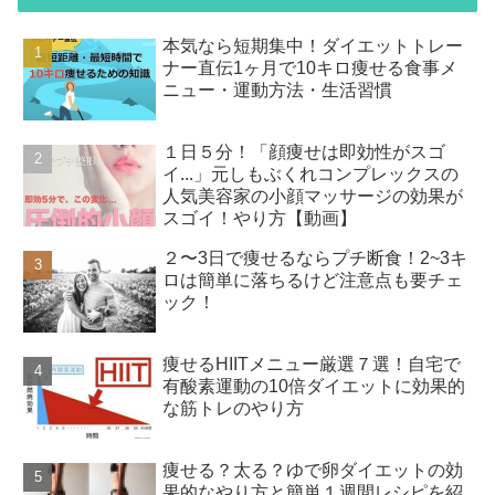
本気なら短期集中！ダイエットトレー
ナー直伝1ヶ月で10キロ痩せる食事メ
ニュー・運動方法・生活習慣
１日５分！「顔痩せは即効性がスゴ
イ...」元しもぶくれコンプレックスの
人気美容家の小顔マッサージの効果が
スゴイ！やり方【動画】
２〜3日で痩せるならプチ断食！2~3キ
ロは簡単に落ちるけど注意点も要チェ
ック！
痩せるHIITメニュー厳選７選！自宅で
有酸素運動の10倍ダイエットに効果的
な筋トレのやり方
痩せる？太る？ゆで卵ダイエットの効
果的なやり方と簡単１週間レシピを紹