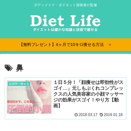
ボディメイク・ダイエット資格者が監修
【無料プレゼント】4ヶ月で10キロ痩せる方法 ＞
鼻
１日５分！「顔痩せは即効性がス
短期間で痩せる
ゴイ…」元しもぶくれコンプレッ
クスの人気美容家の小顔マッサー
ジの効果がスゴイ！やり方【動
画】
2018.03.17
2019.01.18