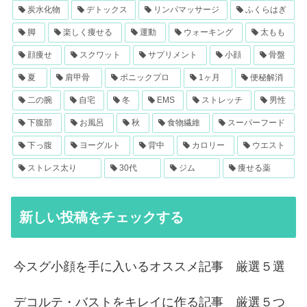
炭水化物
デトックス
リンパマッサージ
ふくらはぎ
脚
楽しく痩せる
運動
ウォーキング
太もも
顔痩せ
スクワット
サプリメント
小顔
骨盤
夏
肩甲骨
ボニックプロ
1ヶ月
便秘解消
二の腕
自宅
冬
EMS
ストレッチ
男性
下腹部
お風呂
秋
食物繊維
スーパーフード
下っ腹
ヨーグルト
背中
カロリー
ウエスト
ストレス太り
30代
ジム
痩せる薬
新しい投稿をチェックする
今スグ小顔を手に入いるオススメ記事 厳選５選
デコルテ・バストをキレイに作る記事 厳選５つ