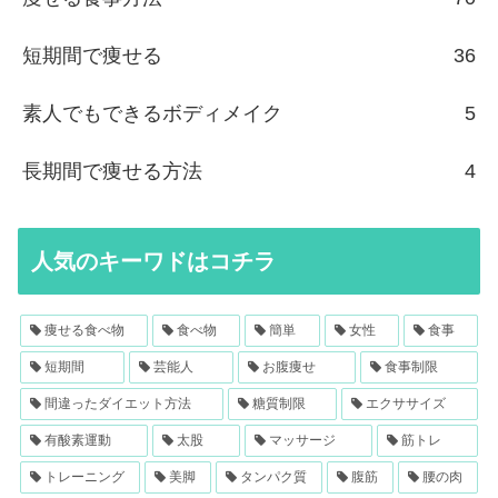
短期間で痩せる
36
素人でもできるボディメイク
5
長期間で痩せる方法
4
人気のキーワドはコチラ
痩せる食べ物
食べ物
簡単
女性
食事
短期間
芸能人
お腹痩せ
食事制限
間違ったダイエット方法
糖質制限
エクササイズ
有酸素運動
太股
マッサージ
筋トレ
トレーニング
美脚
タンパク質
腹筋
腰の肉