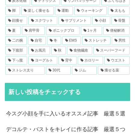
炭水化物
デトックス
リンパマッサージ
ふくらはぎ
脚
楽しく痩せる
運動
ウォーキング
太もも
顔痩せ
スクワット
サプリメント
小顔
骨盤
夏
肩甲骨
ボニックプロ
1ヶ月
便秘解消
二の腕
自宅
冬
EMS
ストレッチ
男性
下腹部
お風呂
秋
食物繊維
スーパーフード
下っ腹
ヨーグルト
背中
カロリー
ウエスト
ストレス太り
30代
ジム
痩せる薬
新しい投稿をチェックする
今スグ小顔を手に入いるオススメ記事 厳選５選
デコルテ・バストをキレイに作る記事 厳選５つ