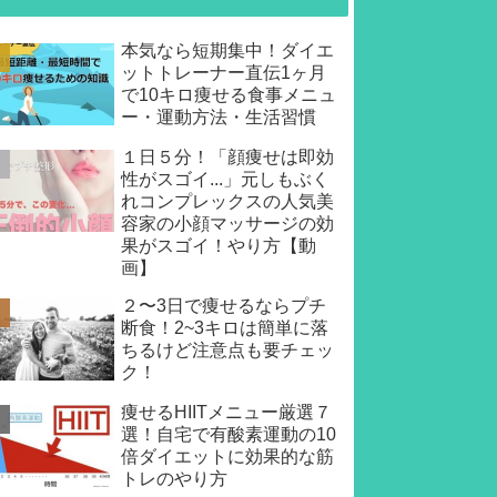
本気なら短期集中！ダイエ
ットトレーナー直伝1ヶ月
で10キロ痩せる食事メニュ
ー・運動方法・生活習慣
１日５分！「顔痩せは即効
性がスゴイ...」元しもぶく
れコンプレックスの人気美
容家の小顔マッサージの効
果がスゴイ！やり方【動
画】
２〜3日で痩せるならプチ
断食！2~3キロは簡単に落
ちるけど注意点も要チェッ
ク！
痩せるHIITメニュー厳選７
選！自宅で有酸素運動の10
倍ダイエットに効果的な筋
トレのやり方