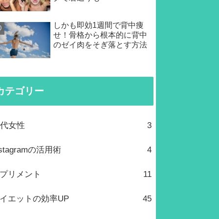
しかも即効1週間で背中痩
せ！骨格から根本的に背中
のゼイ肉をそぎ落とす方法
カテゴリー
0代女性
3
nstagramの活用術
4
プリメント
11
イエットの効率UP
45