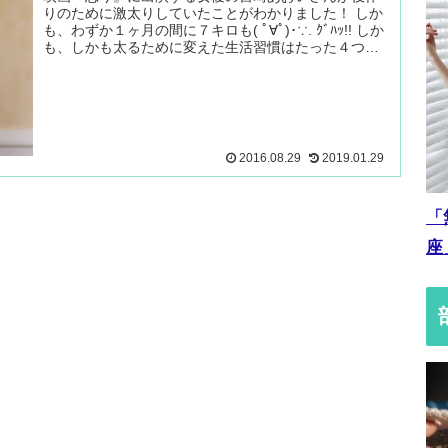
りのために激太りしていたことがわかりました！ しか
も、わずか１ヶ月の間に７キロも( ﾟ∀ﾟ)･∵. ｸﾞﾊｯ!! しか
も、しかも太るために変えた生活習慣はたった４つだ
けだそうです。 続きを読む ＞
2016.08.29
2019.01.29
「
座