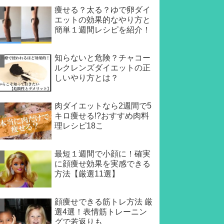
痩せる？太る？ゆで卵ダイ
エットの効果的なやり方と
簡単１週間レシピを紹介！
知らないと危険？チャコー
ルクレンズダイエットの正
しいやり方とは？
肉ダイエットなら2週間で5
キロ痩せる!?おすすめ肉料
理レシピ18こ
最短１週間で小顔に！確実
に顔痩せ効果を実感できる
方法【厳選11選】
顔痩せできる筋トレ方法 厳
選4選！表情筋トレーニン
グで若返りも