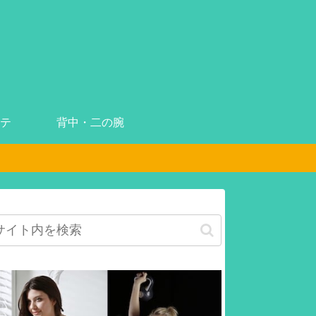
テ
背中・二の腕