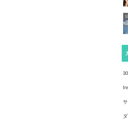
3
I
サ
ダ