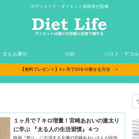
ボディメイク・ダイエット資格者が監修
太もも痩せ
小顔
バスト・デコル
【無料プレゼント】4ヶ月で10キロ痩せる方法 ＞
１ヶ月で７キロ増量！宮崎あおいの激太り
に学ぶ 『太る人の生活習慣』４つ
映画『怒り』に出演する女優の宮崎あおいさんが役作