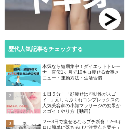
歴代人気記事をチェックする
本気なら短期集中！ダイエットトレー
ナー直伝1ヶ月で10キロ痩せる食事メ
ニュー・運動方法・生活習慣
１日５分！「顔痩せは即効性がスゴ
イ...」元しもぶくれコンプレックスの
人気美容家の小顔マッサージの効果が
スゴイ！やり方【動画】
２〜3日で痩せるならプチ断食！2~3キ
ロは簡単に落ちるけど注意点も要チェ