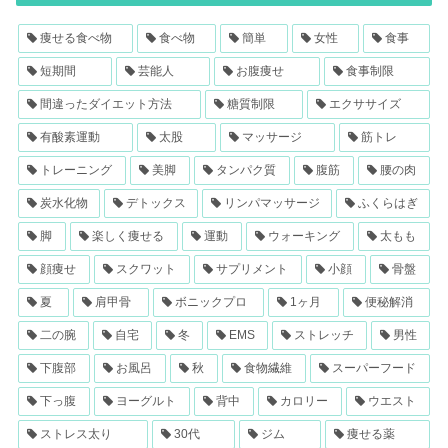
痩せる食べ物
食べ物
簡単
女性
食事
短期間
芸能人
お腹痩せ
食事制限
間違ったダイエット方法
糖質制限
エクササイズ
有酸素運動
太股
マッサージ
筋トレ
トレーニング
美脚
タンパク質
腹筋
腰の肉
炭水化物
デトックス
リンパマッサージ
ふくらはぎ
脚
楽しく痩せる
運動
ウォーキング
太もも
顔痩せ
スクワット
サプリメント
小顔
骨盤
夏
肩甲骨
ボニックプロ
1ヶ月
便秘解消
二の腕
自宅
冬
EMS
ストレッチ
男性
下腹部
お風呂
秋
食物繊維
スーパーフード
下っ腹
ヨーグルト
背中
カロリー
ウエスト
ストレス太り
30代
ジム
痩せる薬