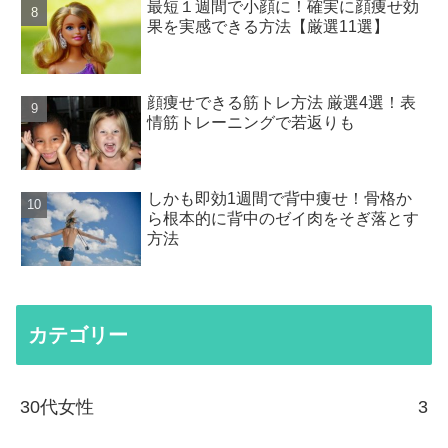
最短１週間で小顔に！確実に顔痩せ効
果を実感できる方法【厳選11選】
顔痩せできる筋トレ方法 厳選4選！表
情筋トレーニングで若返りも
しかも即効1週間で背中痩せ！骨格か
ら根本的に背中のゼイ肉をそぎ落とす
方法
カテゴリー
30代女性
3