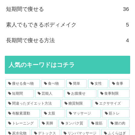
短期間で痩せる
36
素人でもできるボディメイク
5
長期間で痩せる方法
4
人気のキーワドはコチラ
痩せる食べ物
食べ物
簡単
女性
食事
短期間
芸能人
お腹痩せ
食事制限
間違ったダイエット方法
糖質制限
エクササイズ
有酸素運動
太股
マッサージ
筋トレ
トレーニング
美脚
タンパク質
腹筋
腰の肉
炭水化物
デトックス
リンパマッサージ
ふくらはぎ