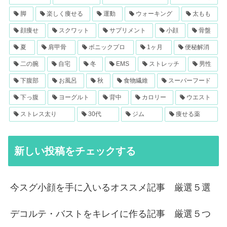
脚
楽しく痩せる
運動
ウォーキング
太もも
顔痩せ
スクワット
サプリメント
小顔
骨盤
夏
肩甲骨
ボニックプロ
1ヶ月
便秘解消
二の腕
自宅
冬
EMS
ストレッチ
男性
下腹部
お風呂
秋
食物繊維
スーパーフード
下っ腹
ヨーグルト
背中
カロリー
ウエスト
ストレス太り
30代
ジム
痩せる薬
新しい投稿をチェックする
今スグ小顔を手に入いるオススメ記事 厳選５選
デコルテ・バストをキレイに作る記事 厳選５つ