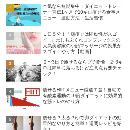
本気なら短期集中！ダイエットトレー
ナー直伝1ヶ月で10キロ痩せる食事メ
ニュー・運動方法・生活習慣
１日５分！「顔痩せは即効性がスゴ
イ...」元しもぶくれコンプレックスの
人気美容家の小顔マッサージの効果が
スゴイ！やり方【動画】
２〜3日で痩せるならプチ断食！2~3キ
ロは簡単に落ちるけど注意点も要チェ
ック！
痩せるHIITメニュー厳選７選！自宅で
有酸素運動の10倍ダイエットに効果的
な筋トレのやり方
痩せる？太る？ゆで卵ダイエットの効
果的なやり方と簡単１週間レシピを紹
介！