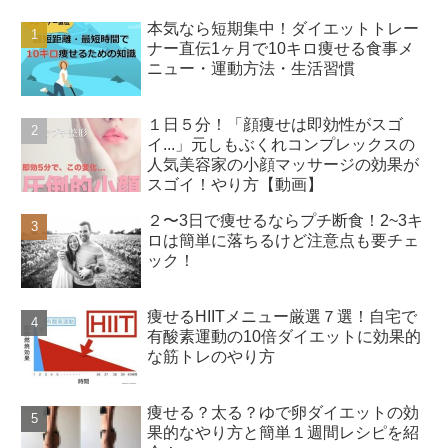
本気なら短期集中！ダイエットトレー
ナー直伝1ヶ月で10キロ痩せる食事メ
ニュー・運動方法・生活習慣
１日５分！「顔痩せは即効性がスゴ
イ...」元しもぶくれコンプレックスの
人気美容家の小顔マッサージの効果が
スゴイ！やり方【動画】
２〜3日で痩せるならプチ断食！2~3キ
ロは簡単に落ちるけど注意点も要チェ
ック！
痩せるHIITメニュー厳選７選！自宅で
有酸素運動の10倍ダイエットに効果的
な筋トレのやり方
痩せる？太る？ゆで卵ダイエットの効
果的なやり方と簡単１週間レシピを紹