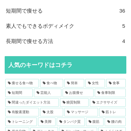
短期間で痩せる
36
素人でもできるボディメイク
5
長期間で痩せる方法
4
人気のキーワドはコチラ
痩せる食べ物
食べ物
簡単
女性
食事
短期間
芸能人
お腹痩せ
食事制限
間違ったダイエット方法
糖質制限
エクササイズ
有酸素運動
太股
マッサージ
筋トレ
トレーニング
美脚
タンパク質
腹筋
腰の肉