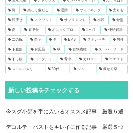
炭水化物
デトックス
リンパマッサージ
ふくらはぎ
脚
楽しく痩せる
運動
ウォーキング
太もも
顔痩せ
スクワット
サプリメント
小顔
骨盤
夏
肩甲骨
ボニックプロ
1ヶ月
便秘解消
二の腕
自宅
冬
EMS
ストレッチ
男性
下腹部
お風呂
秋
食物繊維
スーパーフード
下っ腹
ヨーグルト
背中
カロリー
ウエスト
ストレス太り
30代
ジム
痩せる薬
新しい投稿をチェックする
今スグ小顔を手に入いるオススメ記事 厳選５選
デコルテ・バストをキレイに作る記事 厳選５つ